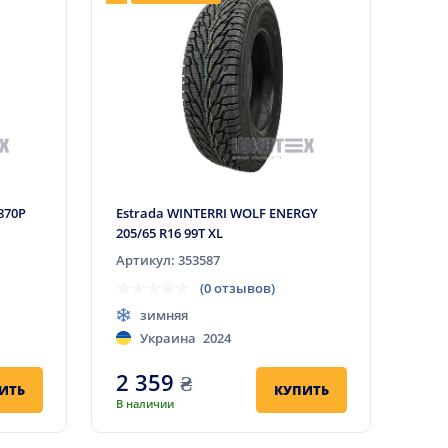
 870P
Estrada WINTERRI WOLF ENERGY
205/65 R16 99T XL
Артикул: 353587
(0 отзывов)
зимняя
Украина
2024
2 359
₴
ИТЬ
КУПИТЬ
В наличии