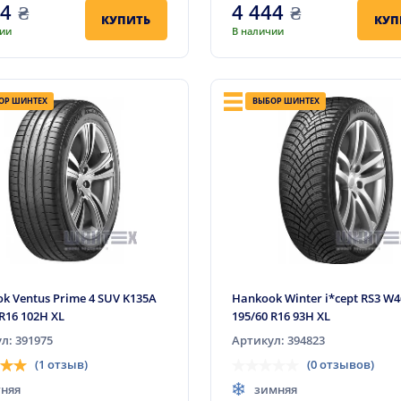
94
₴
4 444
₴
КУПИТЬ
КУП
чии
В наличии
ОР ШИНТЕХ
ВЫБОР ШИНТЕХ
k Ventus Prime 4 SUV K135A
Hankook Winter i*cept RS3 W
 R16 102H XL
195/60 R16 93H XL
л: 391975
Артикул: 394823
(1 отзыв)
(0 отзывов)
тняя
зимняя