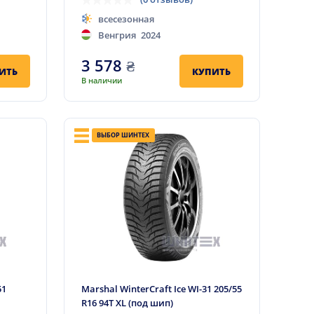
всесезонная
Венгрия
2024
3 578
₴
ИТЬ
КУПИТЬ
В наличии
ВЫБОР ШИНТЕХ
51
Marshal WinterCraft Ice WI-31 205/55
R16 94T XL (под шип)