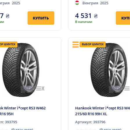
нгрия
2025
Венгрия
2025
07
₴
4 531
₴
КУПИТЬ
КУП
чии
В наличии
ОР ШИНТЕХ
ВЫБОР ШИНТЕХ
k Winter i*cept RS3 W462
Hankook Winter i*cept RS3 W
 R16 95H
215/60 R16 99H XL
л: 393795
Артикул: 393796
(0 отзывов)
(0 отзывов)