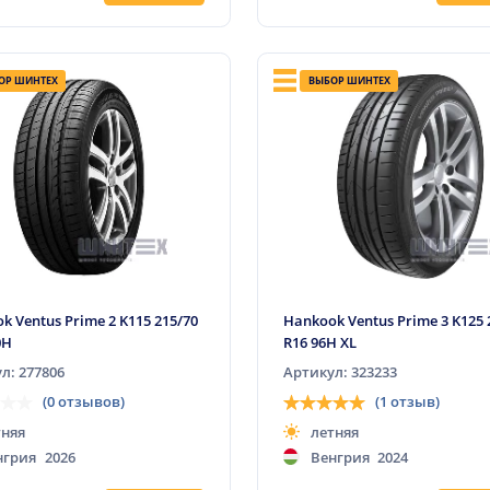
ОР ШИНТЕХ
ВЫБОР ШИНТЕХ
k Ventus Prime 2 K115 215/70
Hankook Ventus Prime 3 K125 
0H
R16 96H XL
л: 277806
Артикул: 323233
(0 отзывов)
(1 отзыв)
тняя
летняя
нгрия
2026
Венгрия
2024