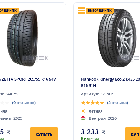
ОР ШИНТЕХ
ВЫБОР ШИНТЕХ
a ZETTA SPORT 205/55 R16 94V
Hankook Kinergy Eco 2 K435 2
R16 91H
л: 344159
Артикул: 321506
(0 отзывов)
(2 отзыва)
тняя
летняя
раина
2025
Венгрия
2026
95
₴
3 233
₴
КУПИТЬ
КУП
чии
В наличии