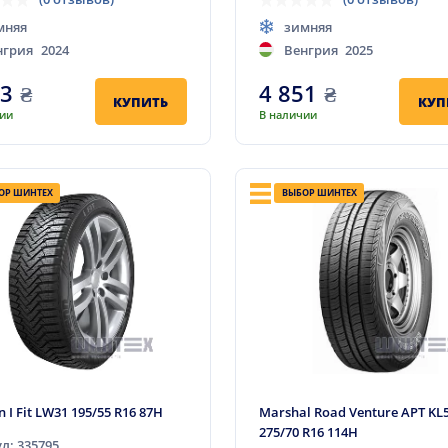
мняя
зимняя
нгрия
2024
Венгрия
2025
83
₴
4 851
₴
КУПИТЬ
КУП
чии
В наличии
ОР ШИНТЕХ
ВЫБОР ШИНТЕХ
 I Fit LW31 195/55 R16 87H
Marshal Road Venture APT KL
275/70 R16 114H
л: 335795