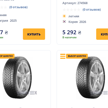
Артикул: 274568
(0 отзывов)
(0 отзывов)
мняя
летняя
нгрия
2025
Корея
2026
77
₴
5 292
₴
КУПИТЬ
КУП
чии
В наличии
ОР ШИНТЕХ
ВЫБОР ШИНТЕХ