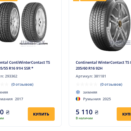
ental ContiWinterContact TS
Continental WinterContact TS
5/55 R16 91H SSR *
205/60 R16 92H
л: 293362
Артикул: 381181
(0 отзывов)
(0 отзывов)
мняя
зимняя
рмания
2017
Румыния
2025
00
₴
5 110
₴
КУПИТЬ
КУП
чии
В наличии