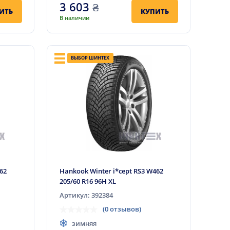
3 603
₴
ИТЬ
КУПИТЬ
В наличии
ВЫБОР ШИНТЕХ
462
Hankook Winter i*cept RS3 W462
205/60 R16 96H XL
Артикул: 392384
(0 отзывов)
зимняя