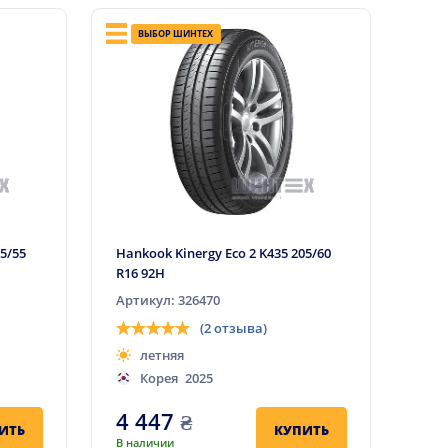
ВЫБОР ШИНТЕХ
05/55
Hankook Kinergy Eco 2 K435 205/60
R16 92H
Артикул: 326470
(2 отзыва)
летняя
Корея
2025
4 447
₴
ИТЬ
КУПИТЬ
В наличии