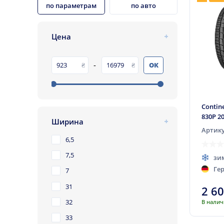
по параметрам
по авто
Цена
-
ОК
Contin
830P 20
Ширина
Артику
6,5
7,5
зи
Ге
7
31
2 6
32
В нали
33