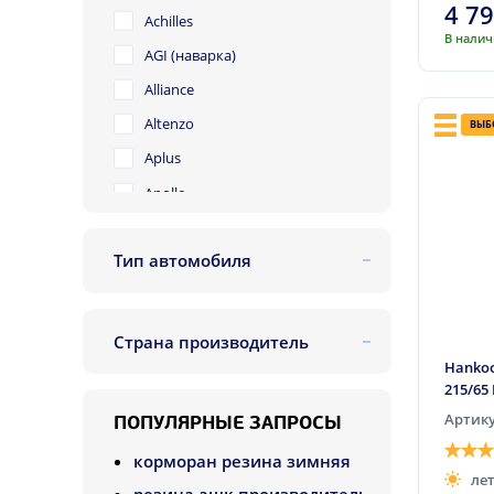
17,5
4 7
Achilles
18
В нали
AGI (наварка)
18C
Alliance
19
Altenzo
ВЫБ
19C
Aplus
20
Apollo
21
Arivo
22
Тип автомобиля
Atlas
23
легковой
Austone
24
внедорожник
Avon
Страна производитель
26
легкогрузовой
Bars
Франция
Hankoo
80
215/65
Barum
Индонезия
420
Артику
ПОПУЛЯРНЫЕ ЗАПРОСЫ
BFGoodrich
Япония
470
корморан резина зимняя
BlackLion
Китай
ле
490
резина ашк производитель