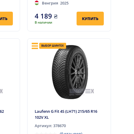
Венгрия
2025
4 189
₴
ИТЬ
КУПИТЬ
В наличии
ВЫБОР ШИНТЕХ
462
Laufenn G Fit 4S (LH71) 215/65 R16
102V XL
Артикул: 378670
(0 отзывов)