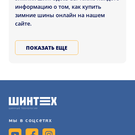
информацию о том, как купить
зимние шины онлайн на нашем
сайте.
ТОВАРНАЯ ЛИНЕЙКА И
ПОКАЗАТЬ ЕЩЕ
ЛИДЕРЫ РЫНКА
На рынке зимних автомобильных
шин представлено множество
брендов, но среди них есть и
неоспоримые лидеры, такие как
Hankook, Continental, Michelin,
Bridgestone, Goodyear, Nokian и Pirelli.
Они предлагают широкий
мы в соцсетях
ассортимент автомобильной резины