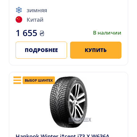
зимняя
Китай
1 655
₴
В наличии
ПОДРОБНЕЕ
КУПИТЬ
ВЫБОР ШИНТЕХ
Hankook Winter i*cept iZ3 X W636A