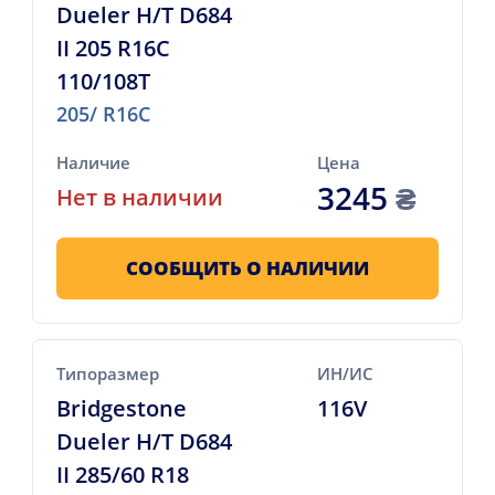
Dueler H/T D684
II 205 R16C
110/108T
205/ R16C
Наличие
Цена
3245
₴
Нет в наличии
СООБЩИТЬ О НАЛИЧИИ
Типоразмер
ИН/ИС
Bridgestone
116V
Dueler H/T D684
II 285/60 R18