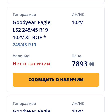
Типоразмер
ИН/ИС
Goodyear Eagle
102V
LS2 245/45 R19
102V XL ROF *
245/45 R19
Наличие
Цена
7893
₴
Нет в наличии
СООБЩИТЬ О НАЛИЧИИ
Типоразмер
ИН/ИС
Goodyear Eagle
103V