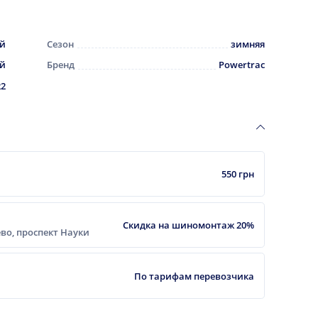
ой
Сезон
зимняя
ай
Бренд
Powertrac
22
550 грн
Скидка на шиномонтаж 20%
еево, проспект Науки
По тарифам перевозчика