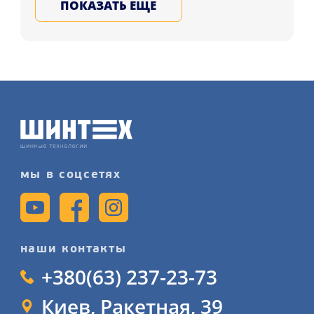
ПОКАЗАТЬ ЕЩЕ
ET50 DIA64.1 Black клиентам
регионов: Херсон, Николаев, Одесса
и в др. регионы Украины. Выбирайте
и заказывайте литые, стальные,
кованые диски для колес у Нас,
запишитесь на услугу монтажа
дисков детальнее на сайте.
мы в соцсетях
наши контакты
+380(63) 237-23-73
Киев, Ракетная, 39