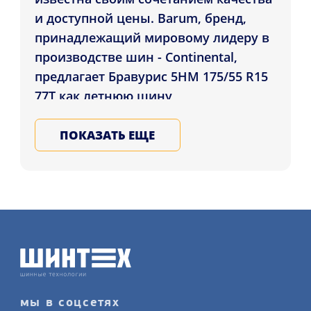
и доступной цены. Barum, бренд,
принадлежащий мировому лидеру в
производстве шин - Continental,
предлагает Бравурис 5HM 175/55 R15
77T как летнюю шину,
предназначенную для установки на
легковые автомобили. Эта модель
ПОКАЗАТЬ ЕЩЕ
пришла на смену предыдущей,
Bravuris 3HM, и уже успела
зарекомендовать себя на рынке
благодаря своим улучшенным
характеристикам и
производительности.
ХАРАКТЕРИСТИКИ И
мы в соцсетях