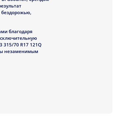
результат
о бездорожью,
ами благодаря
 исключительную
3 315/70 R17 121Q
ины незаменимым
 R17 121Q
стью, но и
ью по сравнению с
а для невероятного
 на 8% лучшее