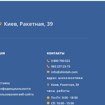
Киев, Ракетная, 39
, от UTV до лёгких 
ИЯ
КОНТАКТЫ
0 800 750-523
063 237-23-73
 по снегу и
info@shinteh.com
уется без цепей.
адрес шиномонтажа
грязи и смягчать
ставка
Киев, Ракетная, 39
онфиденциальности
часы работы
ользования веб-сайта
Пн-Пт: 9:00 - 18:00
Сб: 10:00 - 15:00