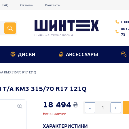
FAQ
Отзывы
Контакты
0 80
063 
73
ДИСКИ
АКСЕССУАРЫ
/A KM3 315/70 R17 121Q
T/A KM3 315/70 R17 121Q
18 494
₴
-
+
Нет в наличии
ХАРАКТЕРИСТИКИ