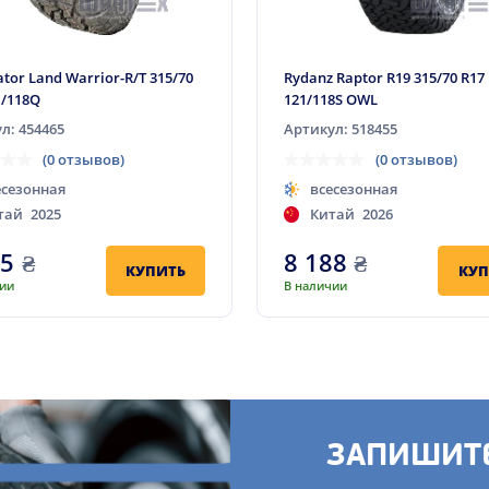
ator Land Warrior-R/T 315/70
Rydanz Raptor R19 315/70 R17
1/118Q
121/118S OWL
л: 454465
Артикул: 518455
(0 отзывов)
(0 отзывов)
есезонная
всесезонная
тай
2025
Китай
2026
55
₴
8 188
₴
КУПИТЬ
КУП
чии
В наличии
ЗАПИШИТЕ