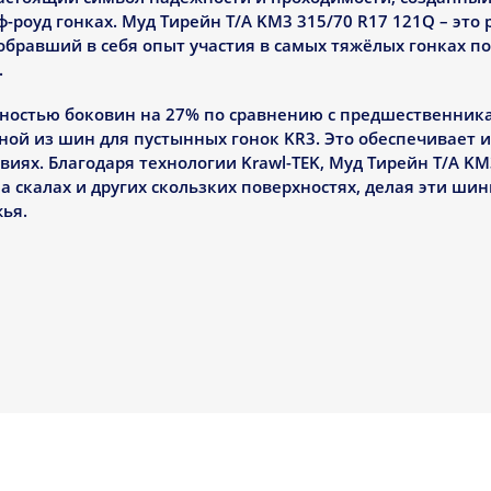
ф-роуд гонках. Муд Тирейн T/A KM3 315/70 R17 121Q – это 
бравший в себя опыт участия в самых тяжёлых гонках п
.
ностью боковин на 27% по сравнению с предшественник
ной из шин для пустынных гонок KR3. Это обеспечивает
иях. Благодаря технологии Krawl-TEK, Муд Тирейн T/A KM
а скалах и других скользких поверхностях, делая эти ш
ья.
 МУД ТИРЕЙН T/A KM3 315/70
деляются на фоне других моделей не только своей прочно
мости. Эти шины имеют на 5% лучшее сцепление с гряз
, отталкивающим грязь, и массивным блокам протектор
ециально разработанный состав Krawl-TEK обеспечивает
ины идеальными для подъёмов и сложных трасс.