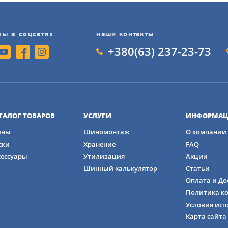
енные на 5% характеристики сцепления с грязью.
мы в соцсетях
наши контакты
+380(63) 237-23-73
ше благодаря составу Krawl-TEK.
7% прочнее с технологией CoreGard Max.
ны 59 размеров для различных типов транспортных средств
ТАЛОГ ТОВАРОВ
УСЛУГИ
ИНФОРМАЦ
ны
Шиномонтаж
О компании
ски
Хранение
FAQ
T/A KM3 315/70 R17 121Q обладают хорошей проходимостью
сессуары
Утилизация
Акции
вии и песке, хотя на льду их использование не рекоменд
Шинный калькулятор
Статьи
технология Mud-Phobic помогают сохранять сцепление в 
Оплата и До
ту и грязи .
Политика к
Условия исп
Карта сайта
ЗА ДАННЫМИ ШИНАМИ