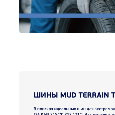
ШИНЫ MUD TERRAIN T
В поисках идеальных шин для экстрема
T/A KM3 315/70 R17 121Q. Эта модель –