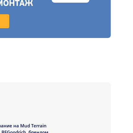
МОНТАЖ
ание на Mud Terrain
 BFGoodrich, брендом