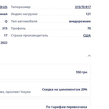
drich
Типоразмер
315/70 R17
онная
Индекс нагрузки
121
Q
Тип автомобиля
внедорожник
315
Профиль
70
17
Страна производитель
США
2022
550 грн
Скидка на шиномонтаж 20%
еево, проспект Науки
По тарифам перевозчика