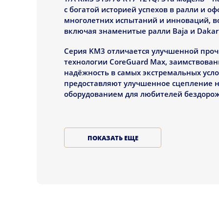
с богатой историей успехов в ралли и оф
многолетних испытаний и инноваций, во
включая знаменитые ралли Baja и Dakar
Серия KM3 отличается улучшенной проч
технологии CoreGuard Max, заимствован
надёжность в самых экстремальных услов
предоставляют улучшенное сцепление н
оборудованием для любителей бездорож
ХАРАКТЕРИСТИКИ ШИН
ПОКАЗАТЬ ЕЩЕ
Mud Terrain T/A KM3 315/70 R17 121Q вы
улучшенными характеристиками проходи
предыдущими моделями благодаря барам
сцепления под любым углом подхода. Сп
сцепление на скалах, что делает эти ш
Технические характеристики: