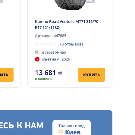
Kumho Road Venture MT71 315/70
R17 121/118Q
Артикул: 447885
(0 отзывов)
всесезонная
Вьетнам
2026
13 681
₴
ИТЬ
КУПИТЬ
В наличии
СЬ К НАМ
Только город
Киев