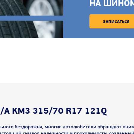
НА ШИНО
ЗАПИСАТЬСЯ
/A KM3 315/70 R17 121Q
льного бездорожья, многие автолюбители обращают вним
 настоящий символ надёжности и проходимости, созданный