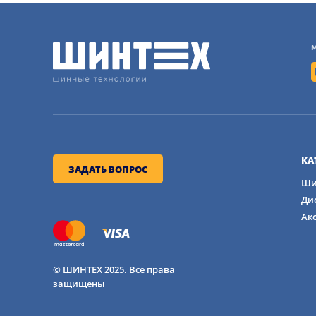
Проходимость по грязи: Улучш
Сцепление на скалах: На 8% луч
Защита боковин: Боковины на 2
Разнообразие размеров: Доступ
КА
ЗАДАТЬ ВОПРОС
грузовиков и джипов.
Ши
Ди
Также стоит отметить, что Муд Тирейн 
Ак
показывают надёжные результаты на гра
Специальная конструкция протектора и 
сложности перемещения по мокрому грун
© ШИНТЕХ 2025. Все права
защищены
УСТАНОВКА И УХОД 