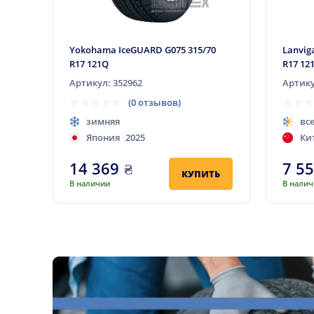
Yokohama IceGUARD G075 315/70
Lanvig
R17 121Q
R17 12
Артикул: 352962
Артику
(0 отзывов)
зимняя
вс
Япония
2025
Ки
14 369
₴
7 5
КУПИТЬ
В наличии
В нали