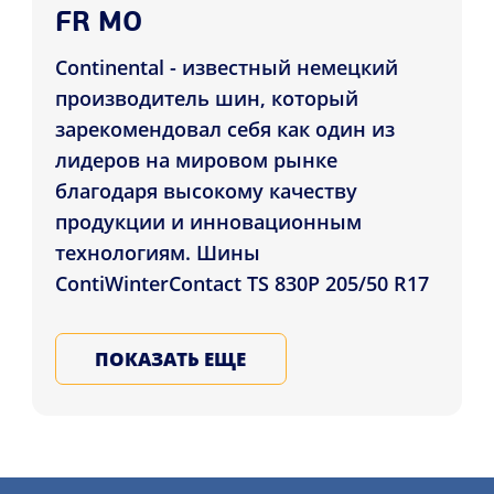
FR MO
Continental - известный немецкий
производитель шин, который
зарекомендовал себя как один из
лидеров на мировом рынке
благодаря высокому качеству
продукции и инновационным
технологиям. Шины
ContiWinterContact TS 830P 205/50 R17
93H XL FR MO - это зимняя модель,
разработанная специально для
ПОКАЗАТЬ ЕЩЕ
средних и высоких классов
автомобилей. Эта модель сочетает в
себе улучшенные характеристики
сцепления с дорогой на снегу и льду,