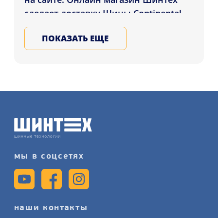
сделает доставку Шины Continental
ContiWinterContact TS 830P SUV 305/40
ПОКАЗАТЬ ЕЩЕ
R20 112V XL FR N0 в города как:
Хмельницкий, Херсон,
Кропивницкий , а также во все
регионы Украины. Подбирайте и
приобритайте всесезонные шины
для автомобиля у Нас, записывайтесь
на услугу замену шин подробнее на
нашем сайте.
мы в соцсетях
наши контакты