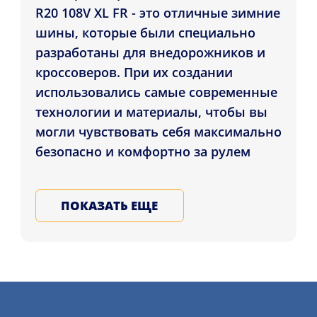
R20 108V XL FR - это отличные зимние
шины, которые были специально
разработаны для внедорожников и
кроссоверов. При их создании
использовались самые современные
технологии и материалы, чтобы вы
могли чувствовать себя максимально
безопасно и комфортно за рулем
даже в самых суровых зимних
условиях.
ПОКАЗАТЬ ЕЩЕ
WinterContact TS 850P SUV 235/60 R20
108V XL FR прекрасно держат дорогу
на снегу и льду благодаря особому
составу резины и уникальному
рисунку протектора. С этими шинами