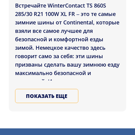
Встречайте WinterContact TS 860S
285/30 R21 100W XL FR – это те самые
зимние шины от Continental, которые
взяли все самое лучшее для
безопасной и комфортной езды
зимой. Немецкое качество здесь
говорит само за себя: эти шины
призваны сделать вашу зимнюю езду
максимально безопасной и
уверенной. Идеально подходят для
спортивных машин и мощных
ПОКАЗАТЬ ЕЩЕ
седанов, ВинтерКонтакт TS 860S
285/30 R21 100W XL FR обеспечивают
топовую управляемость на снегу и на
сухом покрытии. С ними вы точно
почувствуете разницу в хорошем