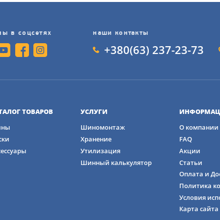
изких температурах
ышают устойчивость и защищают от повреждений при ез
мы в соцсетях
наши контакты
+380(63) 237-23-73
вления в пятне контакта шины с дорогой обеспечивает 
агодаря особой конструкции протектора и использован
ТАЛОГ ТОВАРОВ
УСЛУГИ
ИНФОРМАЦ
ны
Шиномонтаж
О компании
ски
Хранение
FAQ
сессуары
Утилизация
Акции
Шинный калькулятор
Статьи
ход за УльтраГрип Перформенс + СУВ 235/55 R19 105T XL
Оплата и До
 продлить срок службы. Перед установкой шин нужно убед
Политика к
и соответствуют рекомендациям производителя автомоби
Условия исп
е очень важны для хорошей работы шин и равномерного и
Карта сайта