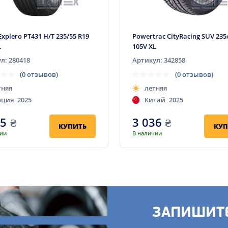
Explero PT431 H/T 235/55 R19
Powertrac CityRacing SUV 235
L
105V XL
л: 280418
Артикул: 342858
(0 отзывов)
(0 отзывов)
тняя
летняя
рция
2025
Китай
2025
45
₴
3 036
₴
КУПИТЬ
КУП
чии
В наличии
ЗАПИШИТЕ