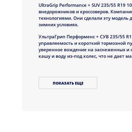
UltraGrip Performance + SUV 235/55 R19 
внедорожников и кроссоверов. Компани
технологиями. Они сделали эту модель д
зимних условиях.
УльтраГрип Перформенс + СУВ 235/55 R19
управляемость и короткий тормозной пу
уверенное вождение на заснеженных и 
кашу и воду из-под колес, что не дает 
ХАРАКТЕРИСТИКИ И Т
ПОКАЗАТЬ ЕЩЕ
UltraGrip Performance + SUV 235/55 R19
особенностей, которые делают их отли
Направленный рисунок протект
сцепление на снегу и льду
Особый состав резины с добавл