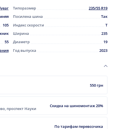
year
Типоразмер
235/55 R19
мняя
Посилена шина
Так
105
Индекс скорости
T
жник
Ширина
235
55
Диаметр
19
ания
Год выпуска
2023
550 грн
Скидка на шиномонтаж 20%
еево, проспект Науки
По тарифам перевозчика