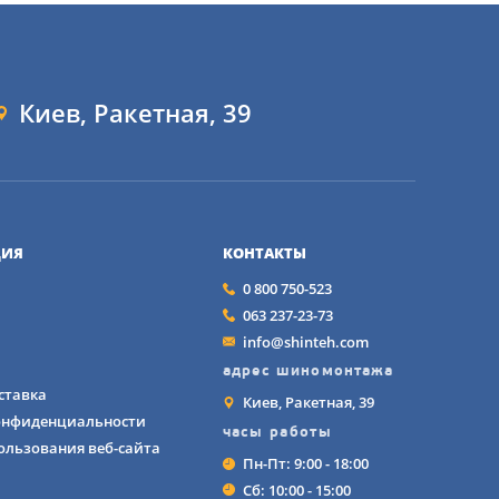
де по неровным 
Киев, Ракетная, 39
равномерный износ и 
ию звукопоглощающих 
ИЯ
КОНТАКТЫ
0 800 750-523
063 237-23-73
info@shinteh.com
адрес шиномонтажа
 SealTech позволят
ставка
Киев, Ракетная, 39
иться, что они
онфиденциальности
часы работы
ля. Балансировка и
ользования веб-сайта
Пн-Пт: 9:00 - 18:00
зноса.
Сб: 10:00 - 15:00