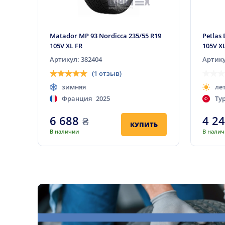
Matador MP 93 Nordicca 235/55 R19
Petlas 
105V XL FR
105V X
Артикул: 382404
Артику
(1 отзыв)
зимняя
ле
Франция
2025
Ту
6 688
₴
4 2
КУПИТЬ
В наличии
В нали