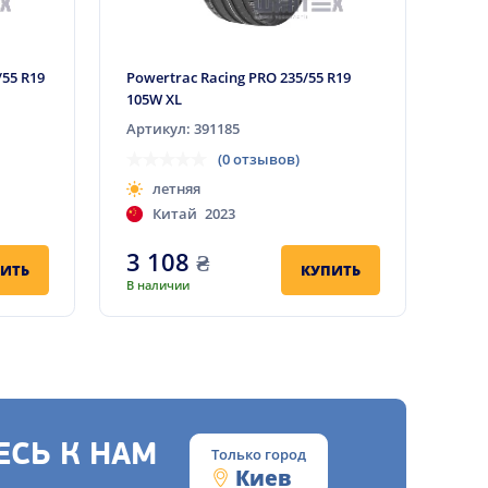
/55 R19
Powertrac Racing PRO 235/55 R19
105W XL
Артикул: 391185
(0 отзывов)
летняя
Китай
2023
3 108
₴
ИТЬ
КУПИТЬ
В наличии
СЬ К НАМ
Только город
Киев