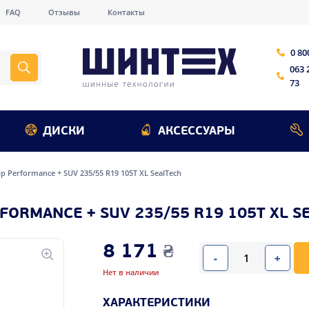
FAQ
Отзывы
Контакты
0 80
063 
73
ДИСКИ
АКСЕССУАРЫ
p Performance + SUV 235/55 R19 105T XL SealTech
ORMANCE + SUV 235/55 R19 105T XL S
8 171
₴
-
+
Нет в наличии
ХАРАКТЕРИСТИКИ