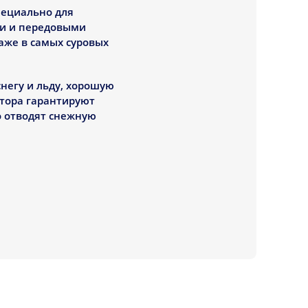
специально для
ми и передовыми
аже в самых суровых
негу и льду, хорошую
ктора гарантируют
о отводят снежную
к и технических
ает отличное 
ставаться 