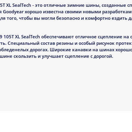
105T XL SealTech - это отличные зимние шины, созданные 
я Goodyear хорошо известна своими новыми разработка
ля того, чтобы вы могли безопасно и комфортно ездить д
 105T XL SealTech обеспечивают отличное сцепление на с
ть. Специальный состав резины и особый рисунок проте
обледенелых дорогах. Широкие канавки на шинах хорош
машине скользить и улучшает сцепление с дорогой.
ЕХНИЧЕСКИЕ СВОЙСТВА
 105T XL SealTech имеют много впечатляющих характеристи
чным выбором для зимы:
ора с множеством ламелей и объемных блоков обеспечив
ением силики и натурального каучука позволяет шинам о