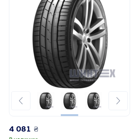
4 081
₴