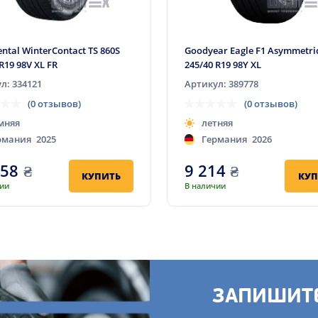
ental WinterContact TS 860S
Goodyear Eagle F1 Asymmetric
R19 98V XL FR
245/40 R19 98Y XL
л: 334121
Артикул: 389778
(0 отзывов)
(0 отзывов)
мняя
летняя
рмания
2025
Германия
2026
058
₴
9 214
₴
КУПИТЬ
КУП
чии
В наличии
ЗАПИШИТЕ