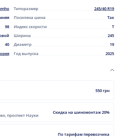
umho
Типоразмер
245/40 R19
мняя
Посилена шина
Так
98
Индекс скорости
T
овой
Ширина
245
40
Диаметр
19
орея
Год выпуска
2025
550 грн
Скидка на шиномонтаж 20%
еево, проспект Науки
По тарифам перевозчика