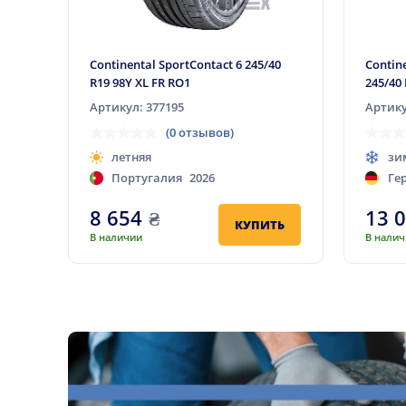
Continental SportContact 6 245/40
Contin
R19 98Y XL FR RO1
245/40 
Артикул: 377195
Артику
(0 отзывов)
летняя
зи
Португалия
2026
Ге
8 654
₴
13 
КУПИТЬ
В наличии
В нали