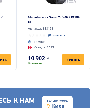
 6
Michelin X-Ice Snow 245/40 R19 98H
XL
Артикул: 383198
(0 отзывов)
зимняя
Канада
2025
10 902
₴
ИТЬ
КУПИТЬ
В наличии
СЬ К НАМ
Только город
Киев