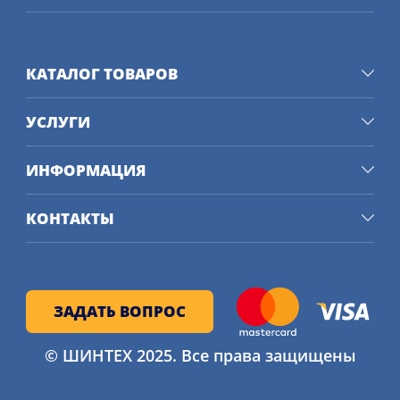
ЧТО УМЕЮТ ЭТИ ШИНЫ
У Alpin 6 205/60 R17 93H много
интересных особенностей и
КАТАЛОГ ТОВАРОВ
характеристик, благодаря которым
они отлично подходят для зимней
УСЛУГИ
езды.
ИНФОРМАЦИЯ
Вот некоторые из главных
преимуществ Алпин 6 205/60 R17 93H:
КОНТАКТЫ
Особый направленный 
рисунок протектора с V-
образными канавками, 
ЗАДАТЬ ВОПРОС
которые эффективно отводят 
снег и слякоть из-под колеса.
© ШИНТЕХ 2025. Все права защищены
Специальные ламели разной 