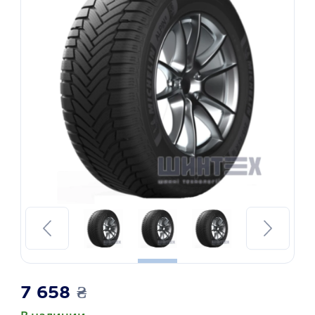
7 658
₴