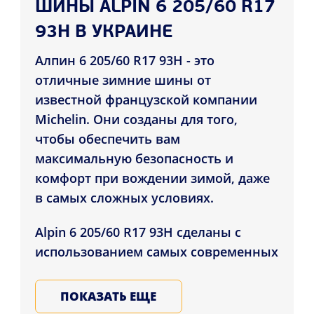
ШИНЫ ALPIN 6 205/60 R17
93H В УКРАИНЕ
Алпин 6 205/60 R17 93H - это
отличные зимние шины от
известной французской компании
Michelin. Они созданы для того,
чтобы обеспечить вам
максимальную безопасность и
комфорт при вождении зимой, даже
в самых сложных условиях.
Alpin 6 205/60 R17 93H сделаны с
использованием самых современных
технологий и материалов.
Специальная резиновая смесь и
ПОКАЗАТЬ ЕЩЕ
продуманный рисунок протектора