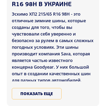
R16 98H В УКРАИНЕ
Эскимо ХП2 215/65 R16 98H - это
отличные зимние шины, которые
созданы для того, чтобы вы
чувствовали себя уверенно и
безопасно за рулем в самых сложных
погодных условиях. Эти шины
производит компания Sava, которая
является частью известного
концерна Goodyear. У них большой
опыт в создании качественных шин
для разных типов автомобилей.
При разработке Eskimo HP2 215/65
ПОКАЗАТЬ ЕЩЕ
R16 98H были использованы самые
современные технологии и