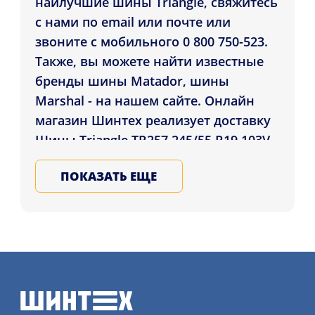
наилучшие шины Triangle, свяжитесь
с нами по email или почте или
звоните с мобильного 0 800 750-523.
Также, вы можете найти известные
бренды шины Matador, шины
Marshal - на нашем сайте. Онлайн
магазин Шинтех реализует доставку
Шины Triangle TR257 245/55 R19 103V
покупателям в регионах: Ровно,
ПОКАЗАТЬ ЕЩЕ
Херсон, Сумы , а также во все
регионы Украины. Подбирайте и
покупайте на зиму и лето автошины
у Нас, оставьте заявку на услугу
монтажа шин подробнее на сайте.