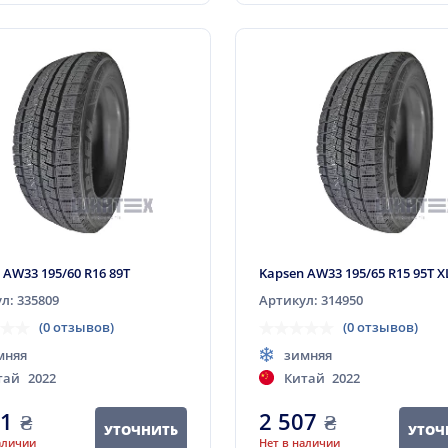
 AW33 195/60 R16 89T
Kapsen AW33 195/65 R15 95T X
л: 335809
Артикул: 314950
(0 отзывов)
(0 отзывов)
мняя
зимняя
тай
2022
Китай
2022
51
₴
2 507
₴
УТОЧНИТЬ
УТОЧ
аличии
Нет в наличии