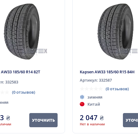
 AW33 185/60 R14 82T
Kapsen AW33 185/60 R15 84H
Артикул: 332587
л: 332583
(0 отзывов)
(0 отзывов)
зимняя
мняя
Китай
03
₴
2 047
₴
УТОЧНИТЬ
УТОЧ
аличии
Нет в наличии