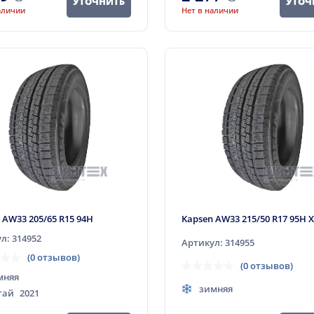
УТОЧНИТЬ
УТОЧ
аличии
Нет в наличии
 AW33 205/65 R15 94H
Kapsen AW33 215/50 R17 95H 
л: 314952
Артикул: 314955
(0 отзывов)
(0 отзывов)
мняя
зимняя
тай
2021