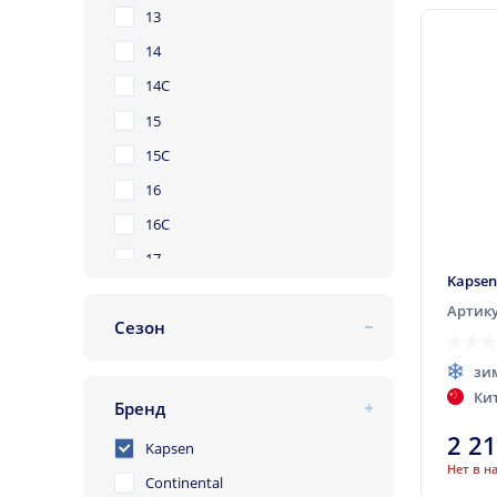
80
13
85
14
14C
15
15C
16
16C
17
Kapsen
18
Артику
Сезон
19
летняя
20
зи
зимняя
Ки
21
Бренд
всесезонная
22
2 2
Kapsen
Нет в н
Continental