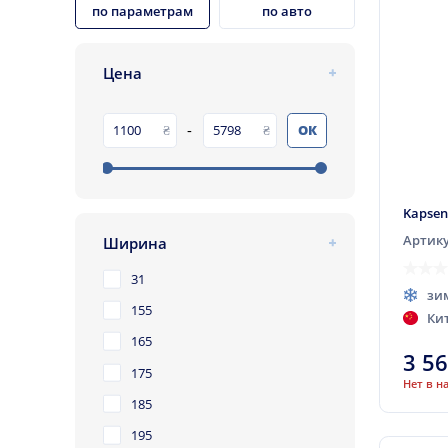
по параметрам
по авто
Цена
-
ОК
Kapsen
Артику
Ширина
31
зи
155
Ки
165
3 5
175
Нет в н
185
195