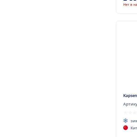
Нет в н
Comforser
Compasal
Contyre
Cooper
Cordiant
Crossleader
CST
Daewoo
Davanti
Dayton
Kapsen
Daytona (Наварка)
Артику
Debica
зи
Delinte
Ки
Diamondback