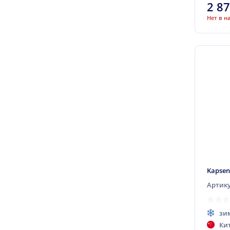
2 8
Diplomat
Нет в н
Dmack
Double King
Doublestar
Dunlop
Duraturn
Duro
Durun
Ecovision
Equipe (наварка)
Estrada
Kapsen
Evergreen
Артику
Falken
зи
Farroad
Ки