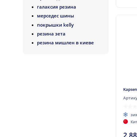
Atturo
галаксия резина
Aufine
мерседес шины
Austone
покрышки kelly
Autoguard
резина зета
Avon
резина мишлен в киеве
Bars
Barum
BFGoodrich
BlackLion
Bridgestone
Kapsen
Cachland
Артику
Ceat
зи
Centara
Ки
Chengshan
2 8
Collins (наварка)