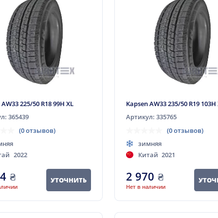
 AW33 225/50 R18 99H XL
Kapsen AW33 235/50 R19 103H
л: 365439
Артикул: 335765
(0 отзывов)
(0 отзывов)
мняя
зимняя
тай
2022
Китай
2021
64
₴
2 970
₴
УТОЧНИТЬ
УТОЧ
аличии
Нет в наличии