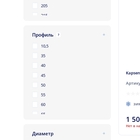
205
215
225
Профиль
235
?
245
10,5
255
35
265
40
Kapsen
275
45
Артику
285
50
295
55
315
зи
60
65
1 5
70
Нет в н
Диаметр
75