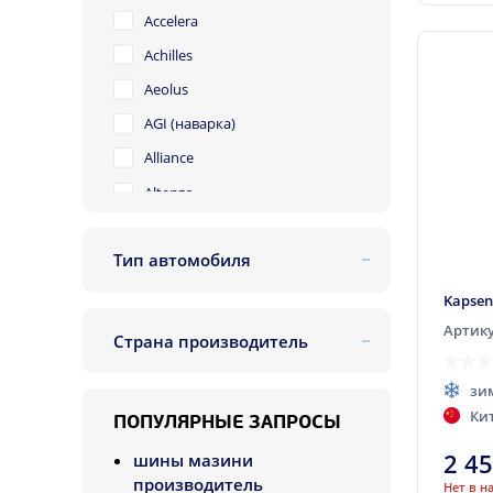
Accelera
Achilles
Aeolus
AGI (наварка)
Alliance
Altenzo
Amtel
Тип автомобиля
Antares
легковой
Aoteli
Kapsen
внедорожник
Aplus
Артику
Страна производитель
легкогрузовой
Apollo
Китай
зи
Arivo
Ки
ПОПУЛЯРНЫЕ ЗАПРОСЫ
Artum
2 4
шины мазини
Atlas
производитель
Нет в н