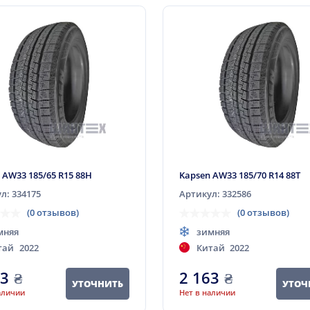
 AW33 185/65 R15 88H
Kapsen AW33 185/70 R14 88T
л: 334175
Артикул: 332586
(0 отзывов)
(0 отзывов)
мняя
зимняя
тай
2022
Китай
2022
13
₴
2 163
₴
УТОЧНИТЬ
УТОЧ
аличии
Нет в наличии