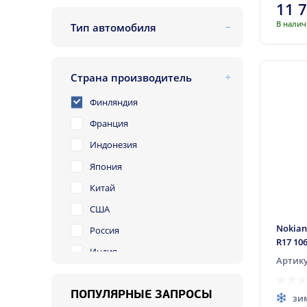
11 
В нали
Тип автомобиля
легковой
внедорожник
Страна производитель
легкогрузовой
Финляндия
Франция
Индонезия
Япония
Китай
США
Nokian
Россия
R17 10
Индия
Артику
Тайвань
Сербия
ПОПУЛЯРНЫЕ ЗАПРОСЫ
зи