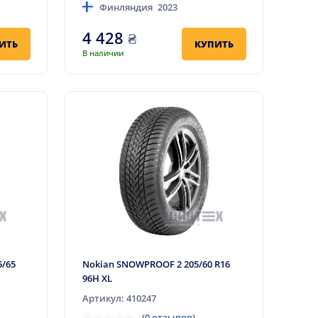
Финляндия
2023
4 428
₴
ИТЬ
КУПИТЬ
В наличии
5/65
Nokian SNOWPROOF 2 205/60 R16
96H XL
Артикул: 410247
(0 отзывов)