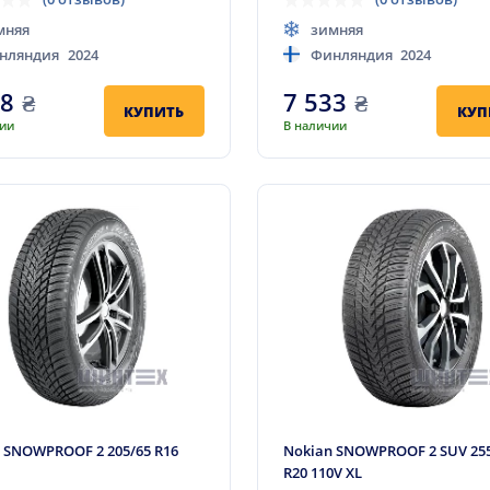
мняя
зимняя
нляндия
2024
Финляндия
2024
88
₴
7 533
₴
КУПИТЬ
КУП
чии
В наличии
 SNOWPROOF 2 205/65 R16
Nokian SNOWPROOF 2 SUV 25
R20 110V XL