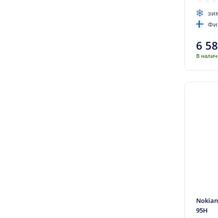
Турция
зи
Венгрия
Фи
Корея
6 5
Мексика
В нали
Канада
Вьетнам
Малайзия
Украина
Люксембург
Пакистан
Чили
Нидерланды
Филиппины
Беларусь
Nokian
95H