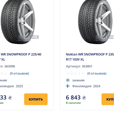
 WR SNOWPROOF P 225/40
Nokian WR SNOWPROOF P 235
V XL
R17 103V XL
л: 363996
Артикул: 363801
(0 отзывов)
(0 отзывов)
мняя
зимняя
нляндия
2025
Финляндия
2024
733
₴
6 843
₴
КУПИТЬ
КУП
чии
В наличии