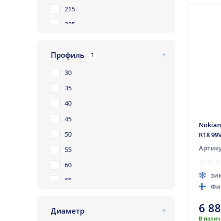
215
225
235
Профиль
245
?
255
30
265
35
275
40
285
45
Nokian
295
50
R18 99
315
Артику
55
60
зи
65
Фи
70
6 8
Диаметр
75
В нали