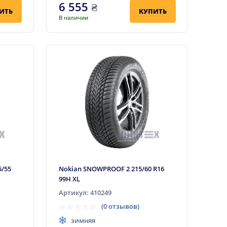
6 555
₴
ИТЬ
КУПИТЬ
В наличии
5/55
Nokian SNOWPROOF 2 215/60 R16
99H XL
Артикул: 410249
(0 отзывов)
зимняя