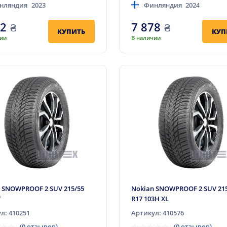
нляндия
2023
Финляндия
2024
32
₴
7 878
₴
КУПИТЬ
КУП
чии
В наличии
 SNOWPROOF 2 SUV 215/55
Nokian SNOWPROOF 2 SUV 21
T
R17 103H XL
л: 410251
Артикул: 410576
(0 отзывов)
(0 отзывов)