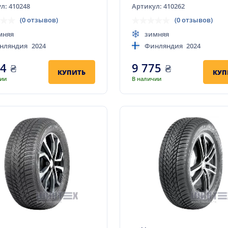
л: 410248
Артикул: 410262
(0 отзывов)
(0 отзывов)
мняя
зимняя
нляндия
2024
Финляндия
2024
44
₴
9 775
₴
КУПИТЬ
КУП
чии
В наличии