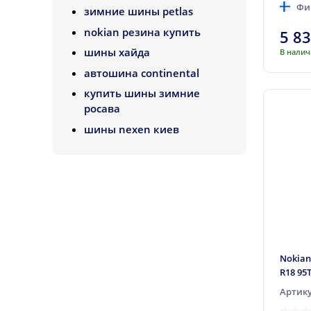
Фи
Великобритания
зимние шины petlas
Польша
nokian резина купить
5 8
шины хайда
Узбекистан
В нали
автошина continental
Германия
купить шины зимние
Румыния
росава
Португалия
шины nexen киев
Словакия
Чехия
Словения
Таиланд
Италия
Испания
Nokian
Бразилия
R18 95
ЮАР
Артику