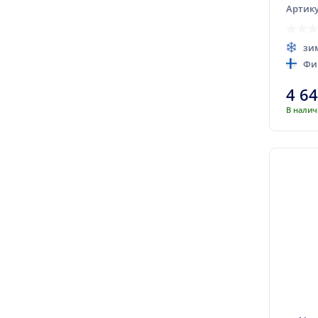
Артику
зи
Фи
4 6
В нали