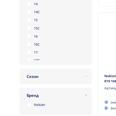
80
14
85
14C
15
15C
16
16C
17
17C
18
Nokian
Сезон
19
R19 10
летняя
20
Артику
зимняя
21
Бренд
всесезонная
22
зи
Nokian
Фи