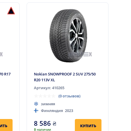
70 R17
Nokian SNOWPROOF 2 SUV 275/50
R20 113V XL
Артикул: 410265
(0 отзывов)
зимняя
Финляндия
2023
8 586
₴
ИТЬ
КУПИТЬ
В наличии