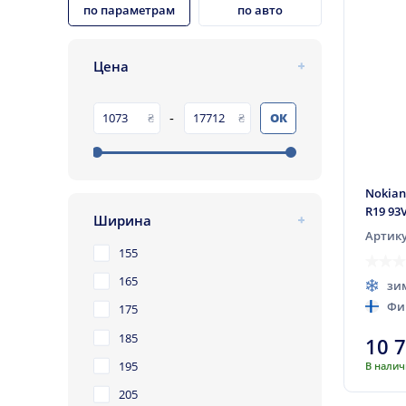
по параметрам
по авто
Цена
-
ОК
Nokian
R19 93
Ширина
Артику
155
165
зи
Фи
175
185
10 
195
В нали
205