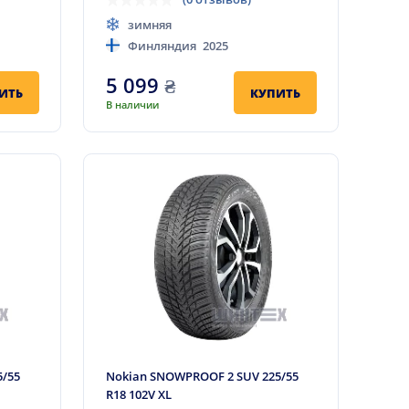
зимняя
Финляндия
2025
5 099
₴
ИТЬ
КУПИТЬ
В наличии
5/55
Nokian SNOWPROOF 2 SUV 225/55
R18 102V XL