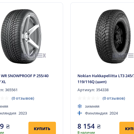
 WR SNOWPROOF P 255/40
Nokian Hakkapeliitta LT3 245/
V XL
119/116Q (шип)
л: 365561
Артикул: 354338
(0 отзывов)
(0 отзывов)
мняя
зимняя
нляндия
2023
Финляндия
2024
89
₴
8 154
₴
КУПИТЬ
КУП
чии
В наличии