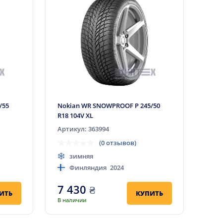
/55
Nokian WR SNOWPROOF P 245/50
R18 104V XL
Артикул: 363994
(0 отзывов)
зимняя
Финляндия
2024
7 430
₴
ИТЬ
КУПИТЬ
В наличии