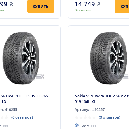
799
₴
14 749
₴
КУПИТЬ
КУП
чии
В наличии
 SNOWPROOF 2 SUV 225/65
Nokian SNOWPROOF 2 SUV 23
6H XL
R18 104H XL
л: 410255
Артикул: 410257
(0 отзывов)
(0 отзывов)
мняя
зимняя