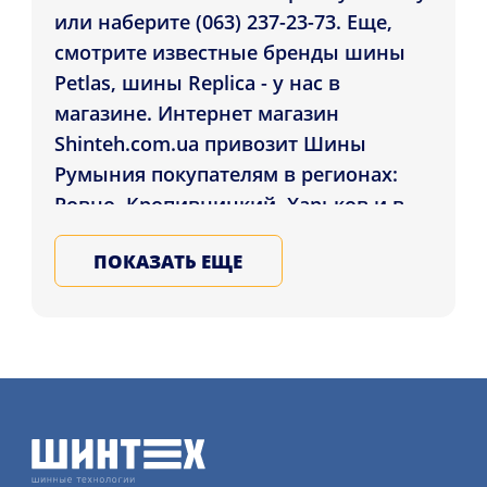
или наберите (063) 237-23-73. Еще,
смотрите известные бренды шины
Petlas, шины Replica - у нас в
магазине. Интернет магазин
Shinteh.com.ua привозит Шины
Румыния покупателям в регионах:
Ровно, Кропивницкий, Харьков и в
любой город Украины. Подбирайте и
ПОКАЗАТЬ ЕЩЕ
заказывайте зимние и летние шины
для авто в нашем магазине, гарантия
качества резины всех стран мира,
оставьте заявку на услугу
шиномонтажного сервиса детальнее
на нашем сайте.