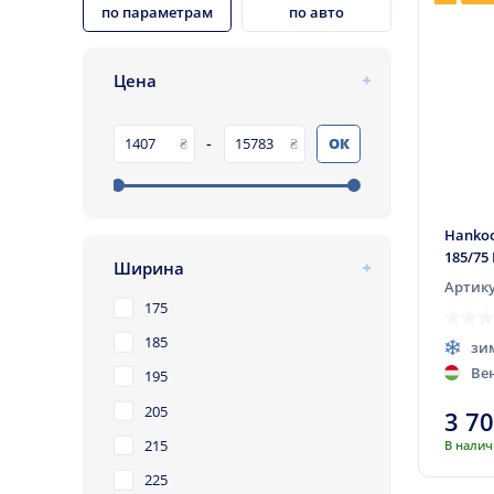
по параметрам
по авто
Цена
-
ОК
Hankoo
185/75
Ширина
Артику
175
185
зи
Ве
195
205
3 7
215
В нали
225