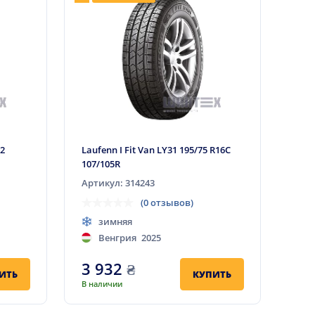
12
Laufenn I Fit Van LY31 195/75 R16C
107/105R
Артикул: 314243
(0 отзывов)
зимняя
Венгрия
2025
3 932
₴
ИТЬ
КУПИТЬ
В наличии