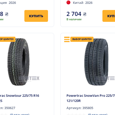
рция
2026
Китай
2026
98
₴
2 704
₴
КУПИТЬ
КУП
чии
В наличии
ОР ШИНТЕХ
ВЫБОР ШИНТЕХ
rac Snowtour 225/75 R16
Powertrac SnowVan Pro 225/7
2S
121/120R
л: 350627
Артикул: 395805
(0 отзывов)
(0 отзывов)