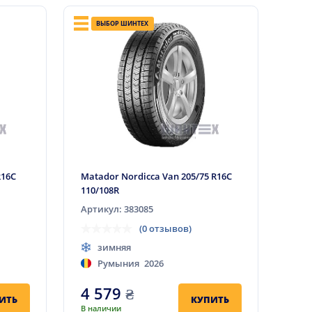
ВЫБОР ШИНТЕХ
R16C
Matador Nordicca Van 205/75 R16C
110/108R
Артикул: 383085
(0 отзывов)
зимняя
Румыния
2026
4 579
₴
ИТЬ
КУПИТЬ
В наличии