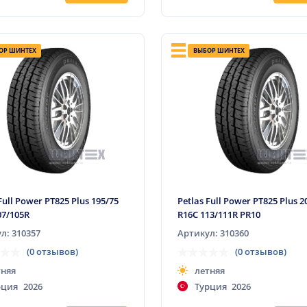
ОР ШИНТЕХ
ВЫБОР ШИНТЕХ
Full Power PT825 Plus 195/75
Petlas Full Power PT825 Plus 2
07/105R
R16C 113/111R PR10
л: 310357
Артикул: 310360
(0 отзывов)
(0 отзывов)
тняя
летняя
рция
2026
Турция
2026