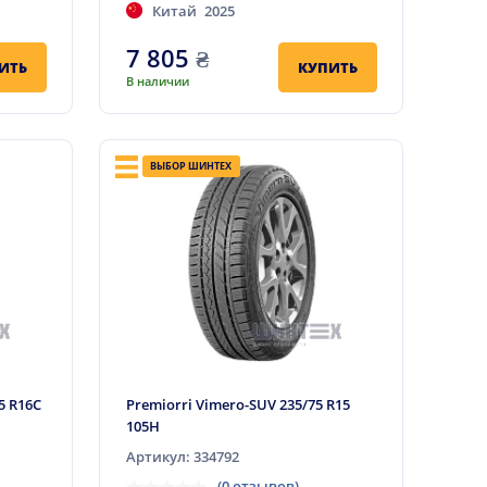
Китай
2025
7 805
₴
ИТЬ
КУПИТЬ
В наличии
ВЫБОР ШИНТЕХ
5 R16C
Premiorri Vimero-SUV 235/75 R15
105H
Артикул: 334792
(0 отзывов)