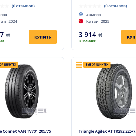
(0 отзывов)
(0 отзывов)
тняя
зимняя
тай
2024
Китай
2025
27
₴
3 914
₴
КУПИТЬ
КУП
чии
В наличии
ОР ШИНТЕХ
ВЫБОР ШИНТЕХ
le ConneX VAN TV701 205/75
Triangle AgileX AT TR292 225/