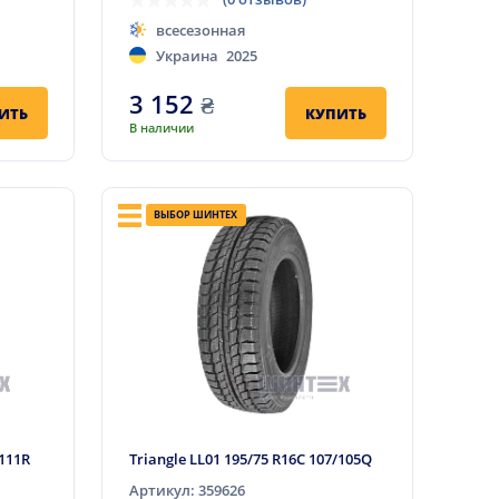
всесезонная
Украина
2025
3 152
₴
ИТЬ
КУПИТЬ
В наличии
ВЫБОР ШИНТЕХ
/111R
Triangle LL01 195/75 R16C 107/105Q
Артикул: 359626