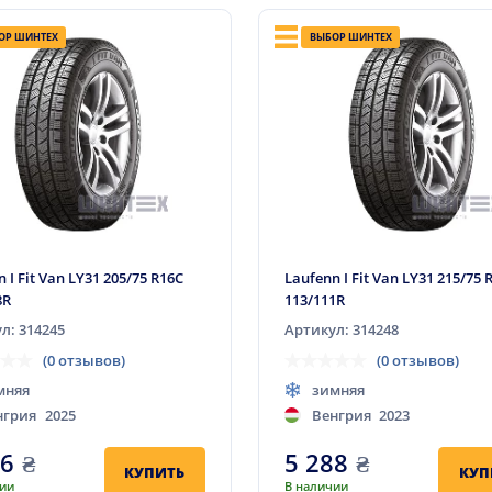
ОР ШИНТЕХ
ВЫБОР ШИНТЕХ
 I Fit Van LY31 205/75 R16C
Laufenn I Fit Van LY31 215/75 
8R
113/111R
л: 314245
Артикул: 314248
(0 отзывов)
(0 отзывов)
мняя
зимняя
нгрия
2025
Венгрия
2023
86
₴
5 288
₴
КУПИТЬ
КУП
чии
В наличии