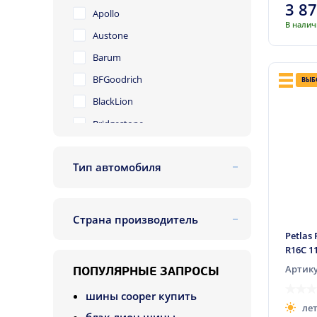
3 8
Apollo
700
В нали
Austone
710
Barum
720
BFGoodrich
ВЫБ
BlackLion
Bridgestone
Cachland
Тип автомобиля
Chengshan
легковой
Collins (наварка)
внедорожник
Comforser
Страна производитель
легкогрузовой
Compasal
Франция
Petlas 
R16C 1
Cooper
Индонезия
Артику
ПОПУЛЯРНЫЕ ЗАПРОСЫ
Cordiant
Япония
шины cooper купить
CST
Китай
ле
блэк лион шины