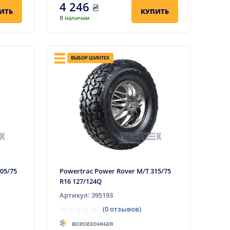
4 246
₴
ИТЬ
КУПИТЬ
В наличии
ВЫБОР ШИНТЕХ
05/75
Powertrac Power Rover M/T 315/75
R16 127/124Q
Артикул: 395193
(0 отзывов)
всесезонная