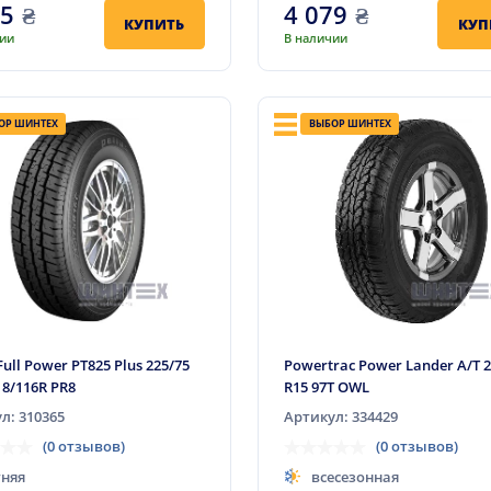
75
₴
4 079
₴
КУПИТЬ
КУП
чии
В наличии
ОР ШИНТЕХ
ВЫБОР ШИНТЕХ
Full Power PT825 Plus 225/75
Powertrac Power Lander A/T 2
18/116R PR8
R15 97T OWL
л: 310365
Артикул: 334429
(0 отзывов)
(0 отзывов)
тняя
всесезонная