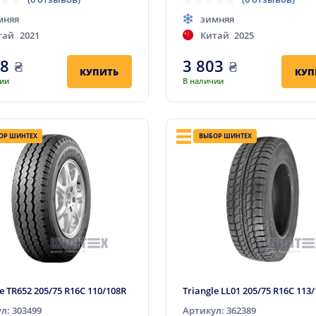
мняя
зимняя
тай
2021
Китай
2025
58
₴
3 803
₴
КУПИТЬ
КУП
чии
В наличии
ОР ШИНТЕХ
ВЫБОР ШИНТЕХ
le TR652 205/75 R16C 110/108R
Triangle LL01 205/75 R16C 113
л: 303499
Артикул: 362389