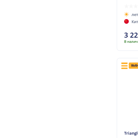
Hifly
ле
ILink
Ки
Imperial
3 2
Invovic
В нали
Kapsen
Keter
Kleber
ВЫБ
Kontio
Kormoran
Kpatos
Kumho
Lanvigator
Lassa
Laufenn
Triang