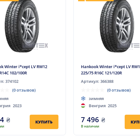
k Winter i*cept LV RW12
Hankook Winter i*cept LV RW
 R14C 102/100R
225/75 R16C 121/120R
л: 374102
Артикул: 366388
(0 отзывов)
(0 отзывов)
мняя
зимняя
нгрия
2023
Венгрия
2025
04
₴
7 496
₴
КУПИТЬ
КУП
чии
В наличии