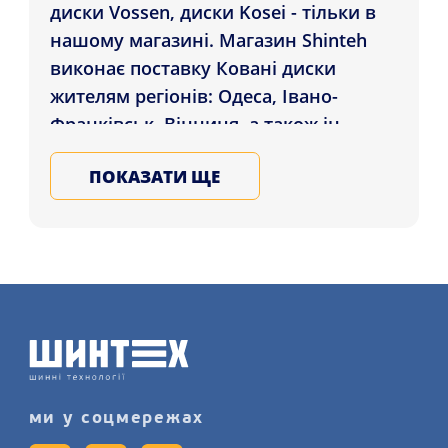
диски Vossen, диски Kosei - тільки в
нашому магазині. Магазин Shinteh
виконає поставку Ковані диски
жителям регіонів: Одеса, Івано-
Франківськ, Вінниця, а також ін.
куточки України. Купуйте сталеві та
ПОКАЗАТИ ЩЕ
литі диски для авто у Нас, гарантія
якості дисків з усього світу,
записуйтеся на послугу
шиномонтажу детальніше на
нашому сайті.
ми у соцмережах