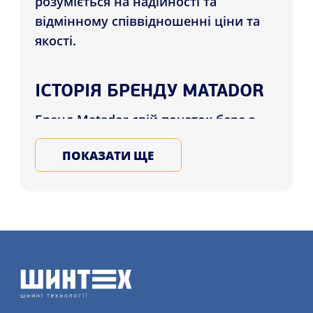
розуміється на надійності та
відмінному співвідношенні ціни та
якості.
ІСТОРІЯ БРЕНДУ MATADOR
Бренд Matador свій початок бере з
глибин 20-го століття, коли був
ПОКАЗАТИ ЩЕ
заснований на території Словаччини.
За роки свого існування, Матадор
перетворився з місцевого виробника
на бренд зі світовим ім'ям. Весь цей
шлях компанія йшла, невпинно
вдосконалюючись, впроваджуючи
нові технології та відточуючи якість
своїх шин.