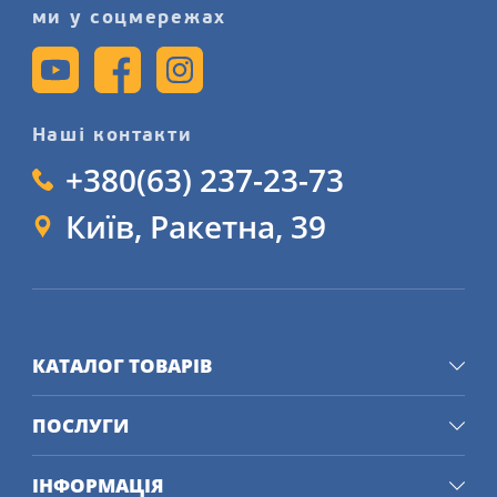
ми у соцмережах
КЛЮЧОВІ
ХАРАКТЕРИСТИКИ ШИН
MATADOR
Наші контакти
+380(63) 237-23-73
Автошини Matador створюються для
того, щоб надати водіям комфортне
Київ, Ракетна, 39
та безпечне водіння. Вони
відрізняються поліпшеними
характеристиками:
Зчеплення з дорогою: 
КАТАЛОГ ТОВАРІВ
Завдяки використанню 
технологій continental у 
ПОСЛУГИ
розробці складу гумової 
суміші та конструкції 
ІНФОРМАЦІЯ