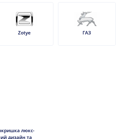
Zotye
ГАЗ
покришка люкс-
ний дизайн та