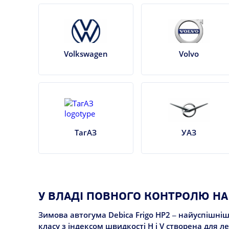
Volkswagen
Volvo
ТагАЗ
УАЗ
У ВЛАДІ ПОВНОГО КОНТРОЛЮ НА
Зимова автогума Debica Frigo HP2 – найуспішніш
класу з індексом швидкості Н і V створена для 