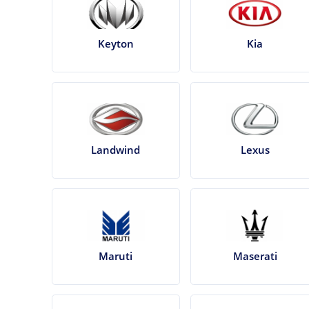
Keyton
Kia
Landwind
Lexus
Maruti
Maserati