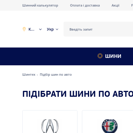
Шинний калькулятор
Оплата і доставка
Акції
Київ
Укр
ШИНИ
Шинтех
Підбір шин по авто
ПІДІБРАТИ ШИНИ ПО АВТ