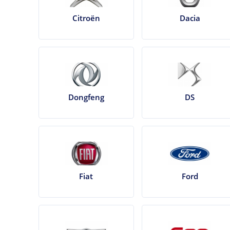
Citroën
Dacia
Dongfeng
DS
Fiat
Ford