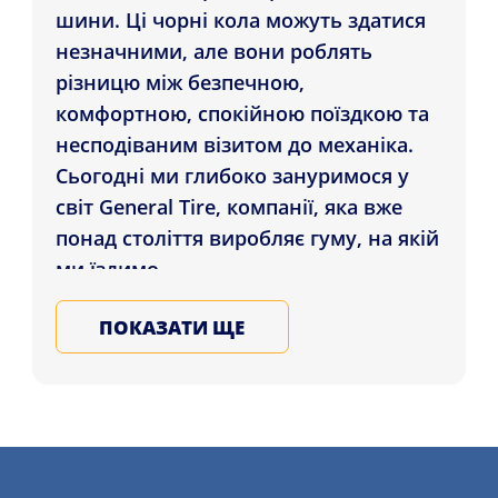
шини. Ці чорні кола можуть здатися
незначними, але вони роблять
різницю між безпечною,
комфортною, спокійною поїздкою та
несподіваним візитом до механіка.
Сьогодні ми глибоко зануримося у
світ General Tire, компанії, яка вже
понад століття виробляє гуму, на якій
ми їздимо.
ПОКАЗАТИ ЩЕ
ІСТОРІЯ БРЕНДУ GENERAL
TIRE
Подорож у часі повертає нас у 1915
рік, коли компанія General Tire
вийшла на сцену виробництва шин.