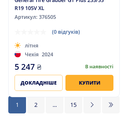
General Tire Grabber GT Plus 235/55
R19 105V XL
Артикул: 376505
(0 відгуків)
літня
Чехія
2024
5 247
₴
В наявності
ДОКЛАДНІШЕ
КУПИТИ
1
2
...
15