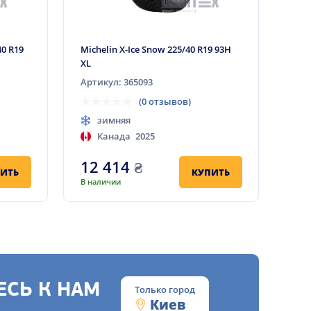
0 R19
Michelin X-Ice Snow 225/40 R19 93H
XL
Артикул: 365093
(0 отзывов)
зимняя
Канада
2025
12 414
₴
ИТЬ
КУПИТЬ
В наличии
СЬ К НАМ
Только город
Киев