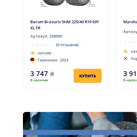
Barum Bravuris 5HM 225/40 R19 93Y
Marsha
XL FR
Артику
Артикул: 358090
(0 отзывов)
ле
летняя
Ко
Германия
2024
3 747
₴
3 9
КУПИТЬ
В наличии
В нали