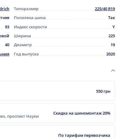
drich
Типоразмер
225/40 R19
етняя
Посилена шина
Так
93
Индекс скорости
Y
овой
Ширина
225
40
Диаметр
19
ыния
Год выпуска
2020
550 грн
Скидка на шиномонтаж 20%
еево, проспект Науки
По тарифам перевозчика