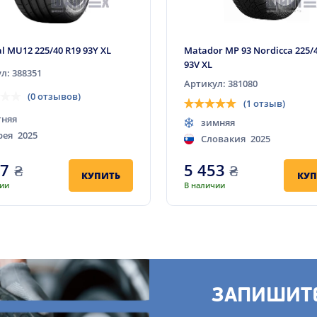
l MU12 225/40 R19 93Y XL
Matador MP 93 Nordicca 225/4
93V XL
л: 388351
Артикул: 381080
(0 отзывов)
(1 отзыв)
тняя
зимняя
рея
2025
Словакия
2025
17
₴
5 453
₴
КУПИТЬ
КУП
чии
В наличии
ЗАПИШИТЕ