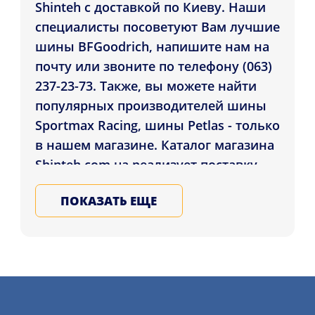
Shinteh с доставкой по Киеву. Наши
специалисты посоветуют Вам лучшие
шины BFGoodrich, напишите нам на
почту или звоните по телефону (063)
237-23-73. Также, вы можете найти
популярных производителей шины
Sportmax Racing, шины Petlas - только
в нашем магазине. Каталог магазина
Shinteh.com.ua реализует поставку
Шины BFGoodrich G-Force Winter 2
ПОКАЗАТЬ ЕЩЕ
225/50 R17 98H XL клиентам регионов:
Чернигов, Харьков, Ровно , а также
др. уголки Украины. Подбирайте и
приобритайте на все сезоны шины
для машины в нашем магазине,
записывайтесь на услугу