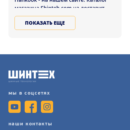
магазина Shinteh.com.ua доставит
Шины Continental ContiSportContact
ПОКАЗАТЬ ЕЩЕ
5P 305/40 ZR20 112Y XL FR N0
покупателям городов: Харьков,
Чернигов, Мариуполь и в др.
регионы Украины. Подбирайте и
заказывайте летние резину для
автомобиля в нашем магазине,
записывайтесь на услугу замену шин
детальнее на сайте.
мы в соцсетях
наши контакты