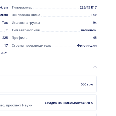
kian
Типоразмер
225/45 R17
мняя
Шипована шина
Так
Так
Индекс нагрузки
94
T
Тип автомобиля
легковой
225
Профиль
45
17
Страна производитель
Финляндия
2021
550 грн
Скидка на шиномонтаж 20%
еево, проспект Науки