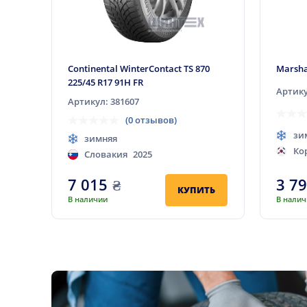
Continental WinterContact TS 870
Marsha
225/45 R17 91H FR
Артику
Артикул: 381607
(0 отзывов)
зи
зимняя
Ко
Словакия
2025
7 015
₴
3 7
КУПИТЬ
В наличии
В нали