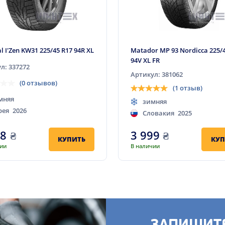
l I'Zen KW31 225/45 R17 94R XL
Matador MP 93 Nordicca 225/4
94V XL FR
л: 337272
Артикул: 381062
(0 отзывов)
(1 отзыв)
мняя
зимняя
рея
2026
Словакия
2025
98
₴
3 999
₴
КУПИТЬ
КУП
чии
В наличии