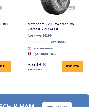
5 R17
Matador MP62 All Weather Evo
225/45 R17 94V XL FR
Артикул: 342164
(0 отзывов)
всесезонная
Румыния
2025
3 643
₴
ИТЬ
КУПИТЬ
В наличии
Только город