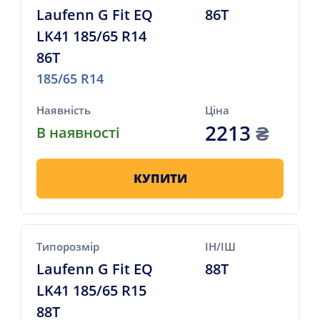
Laufenn G Fit EQ
86T
LK41 185/65 R14
86T
185/65 R14
Наявність
Ціна
2213
₴
В наявності
КУПИТИ
Типорозмір
ІН/ІШ
Laufenn G Fit EQ
88T
LK41 185/65 R15
88T