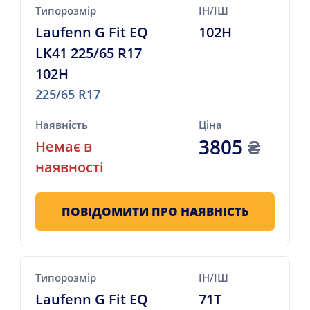
Типорозмір
ІН/ІШ
Laufenn G Fit EQ
102H
LK41 225/65 R17
102H
225/65 R17
Наявність
Ціна
3805
₴
Немає в
наявності
ПОВІДОМИТИ ПРО НАЯВНІСТЬ
Типорозмір
ІН/ІШ
Laufenn G Fit EQ
71T