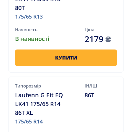
80T
175/65 R13
Наявність
Ціна
2179
₴
В наявності
КУПИТИ
Типорозмір
ІН/ІШ
Laufenn G Fit EQ
86T
LK41 175/65 R14
86T XL
175/65 R14