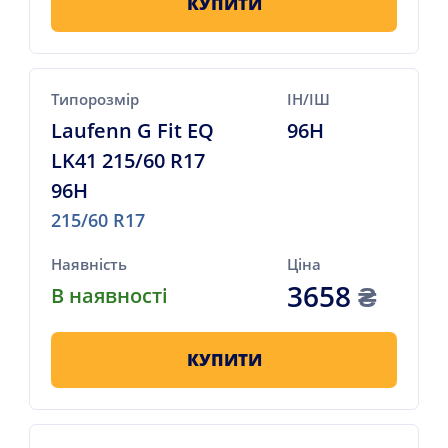
КУПИТИ
Типорозмір
ІН/ІШ
Laufenn G Fit EQ
96H
LK41 215/60 R17
96H
215/60 R17
Наявність
Ціна
3658
₴
В наявності
КУПИТИ