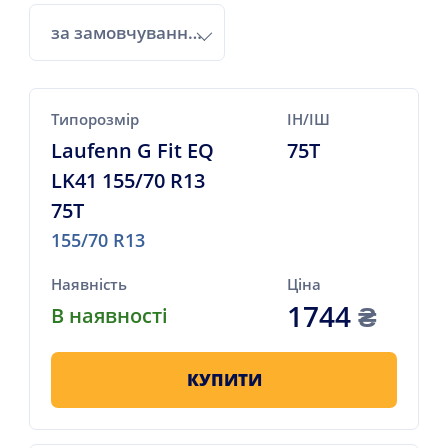
за замовчуванням
Типорозмір
ІН/ІШ
Laufenn G Fit EQ
75T
LK41 155/70 R13
75T
155/70 R13
Наявність
Ціна
1744
₴
В наявності
КУПИТИ