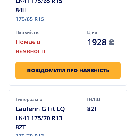
LK41 175/65 R15
84H
175/65 R15
Наявність
Ціна
1928
₴
Немає в
наявності
ПОВІДОМИТИ ПРО НАЯВНІСТЬ
Типорозмір
ІН/ІШ
Laufenn G Fit EQ
82T
LK41 175/70 R13
82T
175/70 R13