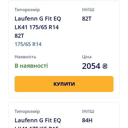
Типорозмір
ІН/ІШ
Laufenn G Fit EQ
82T
LK41 175/65 R14
82T
175/65 R14
Наявність
Ціна
2054
₴
В наявності
КУПИТИ
Типорозмір
ІН/ІШ
Laufenn G Fit EQ
84H