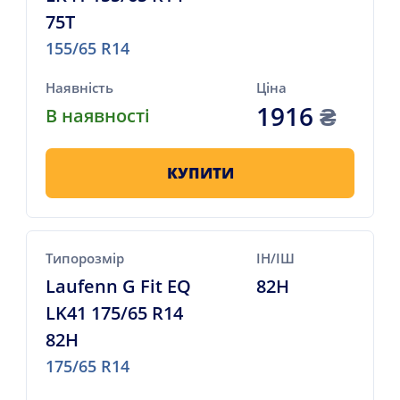
75T
155/65 R14
Наявність
Ціна
1916
₴
В наявності
КУПИТИ
Типорозмір
ІН/ІШ
Laufenn G Fit EQ
82H
LK41 175/65 R14
82H
175/65 R14