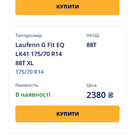
КУПИТИ
Типорозмір
ІН/ІШ
Laufenn G Fit EQ
88T
LK41 175/70 R14
88T XL
175/70 R14
Наявність
Ціна
2380
₴
В наявності
КУПИТИ