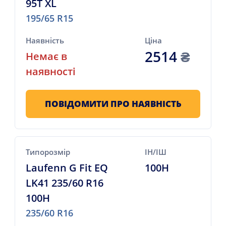
95T XL
195/65 R15
Наявність
Ціна
2514
₴
Немає в
наявності
ПОВІДОМИТИ ПРО НАЯВНІСТЬ
Типорозмір
ІН/ІШ
Laufenn G Fit EQ
100H
LK41 235/60 R16
100H
235/60 R16