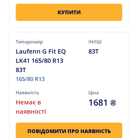
КУПИТИ
Типорозмір
ІН/ІШ
Laufenn G Fit EQ
83T
LK41 165/80 R13
83T
165/80 R13
Наявність
Ціна
1681
₴
Немає в
наявності
ПОВІДОМИТИ ПРО НАЯВНІСТЬ