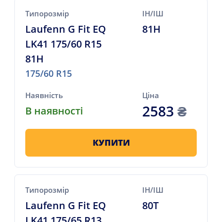
Типорозмір
ІН/ІШ
Laufenn G Fit EQ
81H
LK41 175/60 R15
81H
175/60 R15
Наявність
Ціна
2583
₴
В наявності
КУПИТИ
Типорозмір
ІН/ІШ
Laufenn G Fit EQ
80T
LK41 175/65 R13