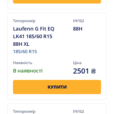
Типорозмір
ІН/ІШ
Laufenn G Fit EQ
88H
LK41 185/60 R15
88H XL
185/60 R15
Наявність
Ціна
2501
₴
В наявності
КУПИТИ
Типорозмір
ІН/ІШ