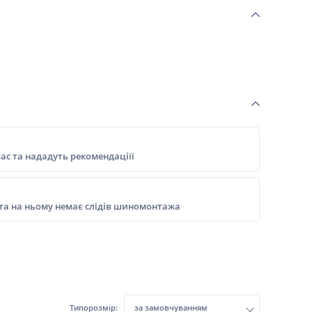
ас та нададуть рекомендаціїї
 та на ньому немає слідів шиномонтажа
Типорозмір:
за замовчуванням