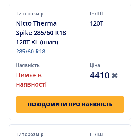
Типорозмір
ІН/ІШ
Nitto Therma
120T
Spike 285/60 R18
120T XL (шип)
285/60 R18
Наявність
Ціна
4410
₴
Немає в
наявності
ПОВІДОМИТИ ПРО НАЯВНІСТЬ
Типорозмір
ІН/ІШ