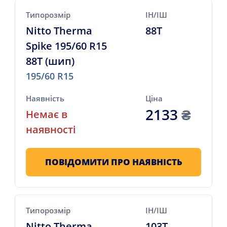
Типорозмір
ІН/ІШ
Nitto Therma
88T
Spike 195/60 R15
88T (шип)
195/60 R15
Наявність
Ціна
2133
₴
Немає в
наявності
ПОВІДОМИТИ ПРО НАЯВНІСТЬ
Типорозмір
ІН/ІШ
Nitto Therma
103T