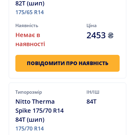
82T (шип)
175/65 R14
Наявність
Ціна
2453
₴
Немає в
наявності
ПОВІДОМИТИ ПРО НАЯВНІСТЬ
Типорозмір
ІН/ІШ
Nitto Therma
84T
Spike 175/70 R14
84T (шип)
175/70 R14