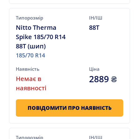
Типорозмір
ІН/ІШ
Nitto Therma
88T
Spike 185/70 R14
88T (шип)
185/70 R14
Наявність
Ціна
2889
₴
Немає в
наявності
ПОВІДОМИТИ ПРО НАЯВНІСТЬ
Типорозмір
ІН/ІШ