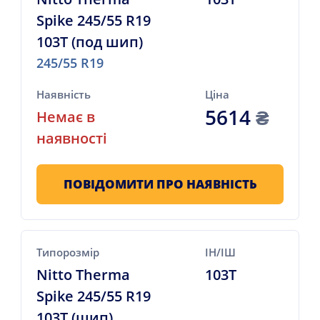
Spike 245/55 R19
103T (под шип)
245/55 R19
Наявність
Ціна
5614
₴
Немає в
наявності
ПОВІДОМИТИ ПРО НАЯВНІСТЬ
Типорозмір
ІН/ІШ
Nitto Therma
103T
Spike 245/55 R19
103T (шип)