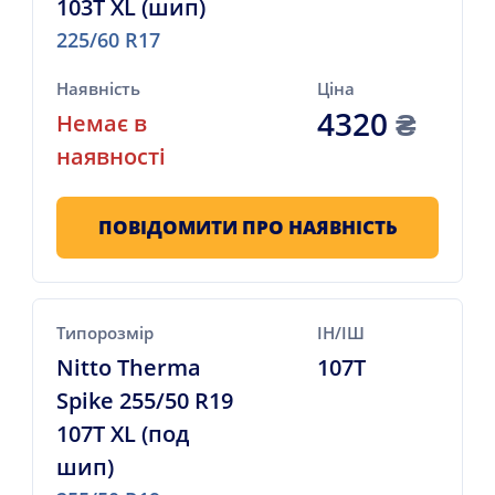
103T XL (шип)
225/60 R17
Наявність
Ціна
4320
₴
Немає в
наявності
ПОВІДОМИТИ ПРО НАЯВНІСТЬ
Типорозмір
ІН/ІШ
Nitto Therma
107T
Spike 255/50 R19
107T XL (под
шип)