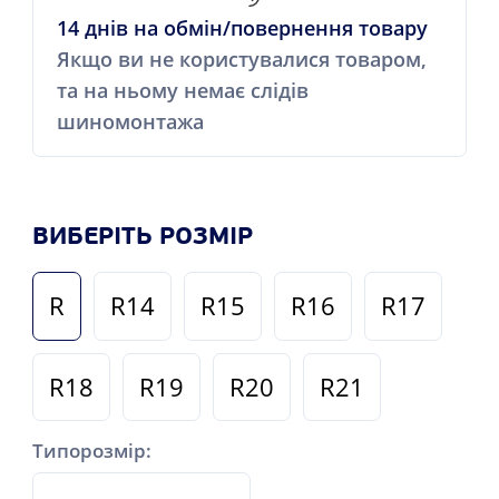
14 днів на обмін/повернення товару
Якщо ви не користувалися товаром,
та на ньому немає слідів
шиномонтажа
ВИБЕРІТЬ РОЗМІР
R
R14
R15
R16
R17
R18
R19
R20
R21
Типорозмір: