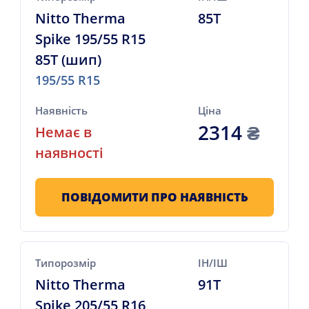
Nitto Therma
85T
Spike 195/55 R15
85T (шип)
195/55 R15
Наявність
Ціна
2314
₴
Немає в
наявності
ПОВІДОМИТИ ПРО НАЯВНІСТЬ
Типорозмір
ІН/ІШ
Nitto Therma
91T
Spike 205/55 R16