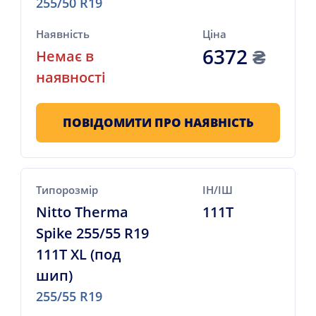
255/50 R19
Наявність
Ціна
6372
₴
Немає в
наявності
ПОВІДОМИТИ ПРО НАЯВНІСТЬ
Типорозмір
ІН/ІШ
Nitto Therma
111T
Spike 255/55 R19
111T XL (под
шип)
255/55 R19