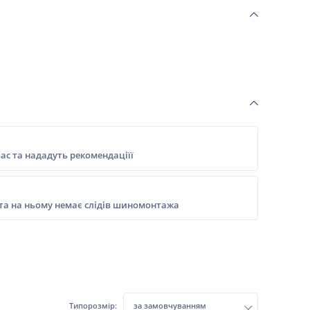
ас та нададуть рекомендаціїї
 та на ньому немає слідів шиномонтажа
Типорозмір:
за замовчуванням