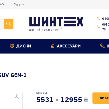
FAQ
Відгуки
0 80
063 
73
ДИСКИ
АКСЕСУАРИ
SUV GEN-1
Ціна від
ВИБР
5531 - 12955
₴