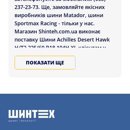
237-23-73. Ще, замовляйте якісних
виробників шини Matador, шини
Sportmax Racing - тільки у нас.
Магазин Shinteh.com.ua виконає
поставку Шини Achilles Desert Hawk
H/T2 225/60 R18 104H XL клієнтам у
міста: Хмельницький, Кривий Ріг,
ПОКАЗАТИ ЩЕ
Маріуполь , а також у будь-які
регіони України. Купуйте всесезонні
гуму для авто у Нас, залиште заявку
на послугу шиномонтажного сервісу
детальніше на сайті.