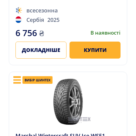
всесезонна
Сербія
2025
6 756
₴
В наявності
ДОКЛАДНІШЕ
КУПИТИ
ВИБІР ШИНТЕХ
Marshal Wintercraft SUV Ice WS51