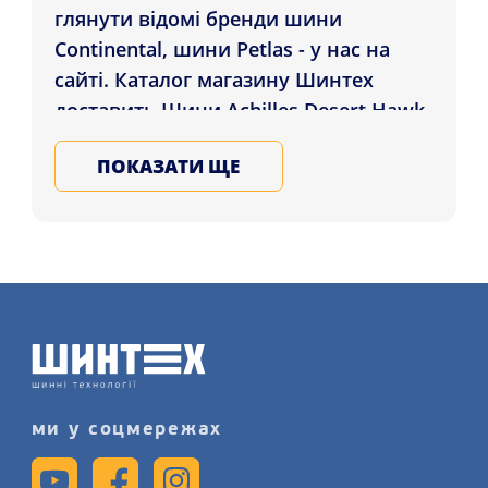
глянути відомі бренди шини
Continental, шини Petlas - у нас на
сайті. Каталог магазину Шинтех
доставить Шини Achilles Desert Hawk
H/T2 235/60 R16 100H клієнтам у
ПОКАЗАТИ ЩЕ
регіонах: Хмельницький,
Кропивницький, Запоріжжя , а також
інші регіони України. Обирайте та
купуйте всесезонні автошини в
нашому магазині, запишіться на
послугу монтажу шин більш
детально на сайті.
ми у соцмережах