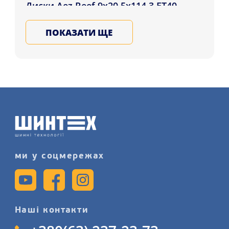
Диски Aez Reef 9x20 5x114.3 ET40
DIA71.6 MtBP покупцям у: Дніпро,
ПОКАЗАТИ ЩЕ
Рівне, Полтава , а також ін. куточки
України. Замовляйте литі, ковані,
сталеві диски для авто у Нас, залиште
заявку на послугу заміну дисків
детальніше на сайті.
ми у соцмережах
Наші контакти