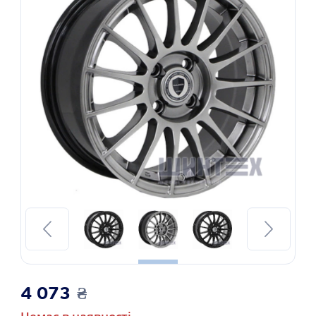
4 073
₴