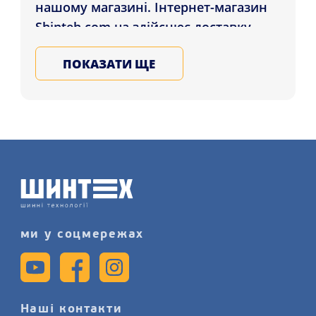
нашому магазині. Інтернет-магазин
Shinteh.com.ua здійснює доставку
Диски Allante 184 6.5x15 4x98 ET35
ПОКАЗАТИ ЩЕ
DIA58.6 HB клієнтам у регіонах: Київ,
Черкаси, Одеса і в ін. міста України.
Замовляйте ковані, литі, сталеві
диски для коліс у Нас, залиште заявку
на послугу шиномонтажного сервісу
детальніше на нашому сайті.
ми у соцмережах
Наші контакти