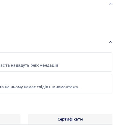
ас та нададуть рекомендаціїї
 та на ньому немає слідів шиномонтажа
Сертифікати