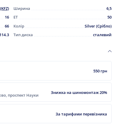
(KFZ)
Ширина
6,5
16
ET
50
66
Колір
Silver (Срібло)
114.3
Тип диска
сталевий
550 грн
Знижка на шиномонтаж 20%
ієво, проспект Науки
За тарифами перевізника