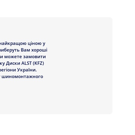
а найкращою ціною у
 виберуть Вам хороші
 ви можете замовити
вку Диски ALST (KFZ)
регіони України.
угу шиномонтажного