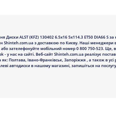
я Диски ALST (KFZ) 130402 6.5x16 5x114.3 ET50 DIA66 S з
ин Shinteh.com.ua з доставкою по Києву. Наші менеджери
у або зателефонуйте мобільний номер 0 800 750-523. Ще,
k - у нас на сайті. Веб-сайт Shinteh.com.ua реалізує поста
а як: Полтава, Івано-Франківськ, Запоріжжя , а також в усі 
талеві автодиски в нашому магазині, запишіться на посл