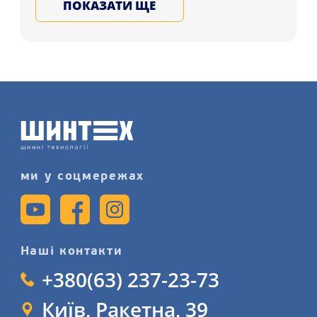
ПОКАЗАТИ ЩЕ
4x100 ET40 DIA60 S клієнтам регіонів:
Львів, Житомир, Херсон і в будь-яке
місто України. Обирайте та
замовляйте ковані, литі, сталеві
диски для авто у Нас, запишіться на
послугу шиномонтажу детальніше на
нашому сайті.
ми у соцмережах
Наші контакти
+380(63) 237-23-73
Київ, Ракетна, 39