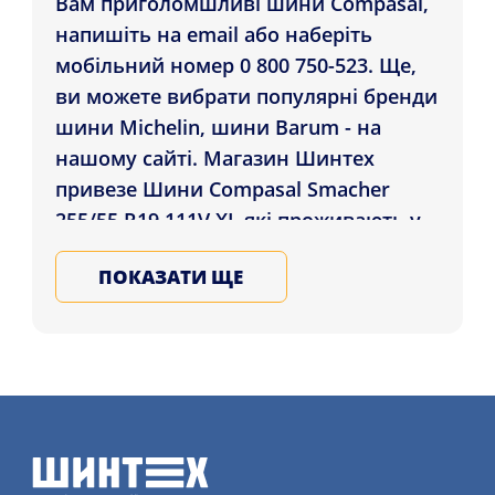
Вам приголомшливі шини Compasal,
напишіть на email або наберіть
мобільний номер 0 800 750-523. Ще,
ви можете вибрати популярні бренди
шини Michelin, шини Barum - на
нашому сайті. Магазин Шинтех
привезе Шини Compasal Smacher
255/55 R19 111V XL які проживають у
містах: Житомир, Черкаси, Вінниця і в
ПОКАЗАТИ ЩЕ
будь-який регіон України. Купуйте
літні та зимові автошини у Нас,
записуйтеся на послугу
шиномонтажного сервісу більш
детально на нашому сайті.