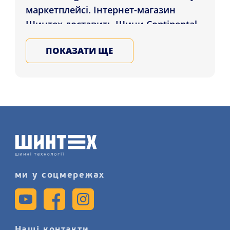
маркетплейсі. Інтернет-магазин
Шинтех доставить Шини Continental
AllSeasonContact 2 225/65 R17 106V XL
ПОКАЗАТИ ЩЕ
клієнтам міст: Запоріжжя, Рівне,
Одеса і в будь-який регіон України.
Купуйте на всі сезони шини для
автомобіля в нашому магазині,
запишіться на послугу шиномонтажу
детальніше на сайті.
ми у соцмережах
Наші контакти