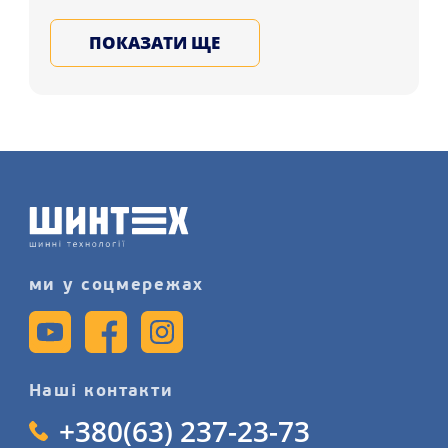
які проживають у містах: Харків,
ПОКАЗАТИ ЩЕ
Черкаси, Івано-Франківськ і в будь-
яке місто України. Замовляйте літні
шини для авто у Нас, запишіться на
послугу шиномонтажу детальніше на
нашому сайті.
ми у соцмережах
Наші контакти
+380(63) 237-23-73