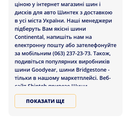
ціною у інтернет магазині шин і
дисків для авто Шинтех з доставкою
в усі міста України. Наші менеджери
підберуть Вам якісні шини
Continental, напишіть нам на
електронну пошту або зателефонуйте
за мобільним (063) 237-23-73. Також,
подивіться популярних виробників
шини Goodyear, шини Bridgestone -
тільки в нашому маркетплейсі. Веб-
сайт Shinteh привезе Шини
Continental AllSeasonContact 2 255/45
ПОКАЗАТИ ЩЕ
R18 103Y XL клієнтам міст: Івано-
Франківськ, Чернівці, Харків , а також
в усі міста України. Купуйте на зиму
та літо шини для автомобіля у Нас,