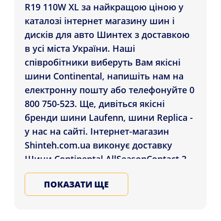
R19 110W XL за найкращою ціною у
каталозі інтернет магазину шин і
дисків для авто Шинтех з доставкою
в усі міста України. Наші
співробітники виберуть Вам якісні
шини Continental, напишіть нам на
електронну пошту або телефонуйте 0
800 750-523. Ще, дивіться якісні
бренди шини Laufenn, шини Replica -
у нас на сайті. Інтернет-магазин
Shinteh.com.ua виконує доставку
Шини Continental AllSeasonContact 2
265/50 R19 110W XL у міста як:
ПОКАЗАТИ ЩЕ
Маріуполь, Полтава, Запоріжжя і в ін.
регіони України. Підбирайте та
замовляйте зимові та літні автошини