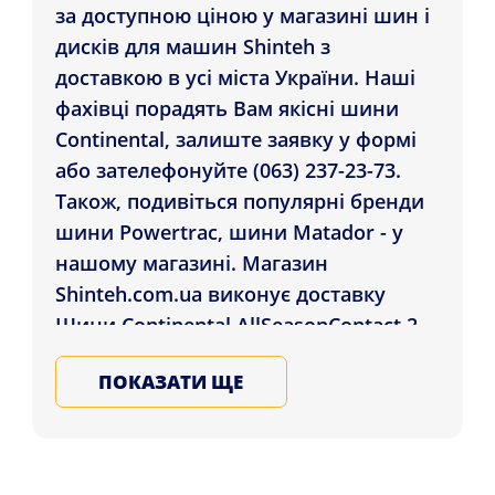
за доступною ціною у магазині шин і
дисків для машин Shinteh з
доставкою в усі міста України. Наші
фахівці порадять Вам якісні шини
Continental, залиште заявку у формі
або зателефонуйте (063) 237-23-73.
Також, подивіться популярні бренди
шини Powertrac, шини Matador - у
нашому магазині. Магазин
Shinteh.com.ua виконує доставку
Шини Continental AllSeasonContact 2
275/45 R21 110Y XL покупцям у:
ПОКАЗАТИ ЩЕ
Херсон, Житомир, Львів і в будь-який
куточок України. Підбирайте та
купуйте на зиму та літо гуму для
автомобіля у Нас, запишіться на