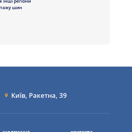
ж інші регіони
нтажу шин
Київ, Ракетна, 39