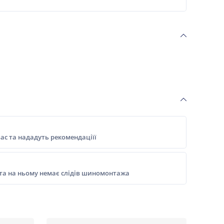
ас та нададуть рекомендаціїї
 та на ньому немає слідів шиномонтажа