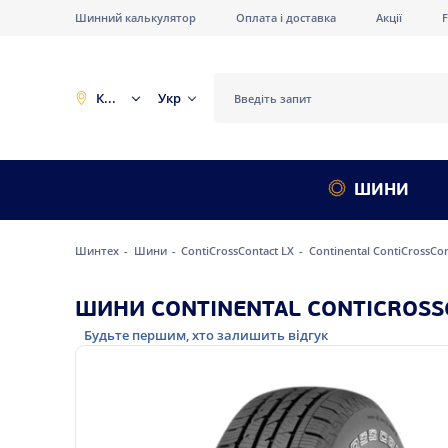
Шинний калькулятор
Оплата і доставка
Акції
Київ
Укр
ШИНИ
Шинтех
Шини
ContiCrossContact LX
Continental ContiCrossCon
ШИНИ CONTINENTAL CONTICROSSC
Будьте першим, хто залишить відгук