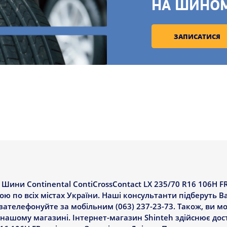
НА ШИНО
ЗАПИСАТИСЯ
ини Continental ContiCrossContact LX 235/70 R16 106H F
вкою по всіх містах України. Наші консультанти підберуть
зателефонуйте за мобільним (063) 237-23-73. Також, ви м
у нашому магазині. Інтернет-магазин Shinteh здійснює до