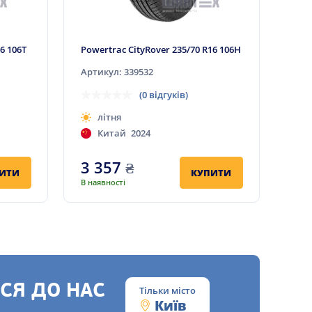
6 106T
Powertrac CityRover 235/70 R16 106H
Артикул: 339532
(0 відгуків)
літня
Китай
2024
3 357
₴
ИТИ
КУПИТИ
В наявності
СЯ ДО НАС
Тільки місто
Київ