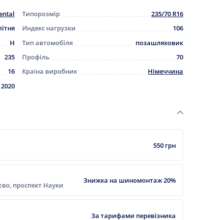
ental
Типорозмір
235/70 R16
літня
Индекс нагрузки
106
H
Тип автомобіля
позашляховик
235
Профіль
70
16
Країна виробник
Німеччина
2020
550 грн
Знижка на шиномонтаж 20%
ієво, проспект Науки
За тарифами перевізника