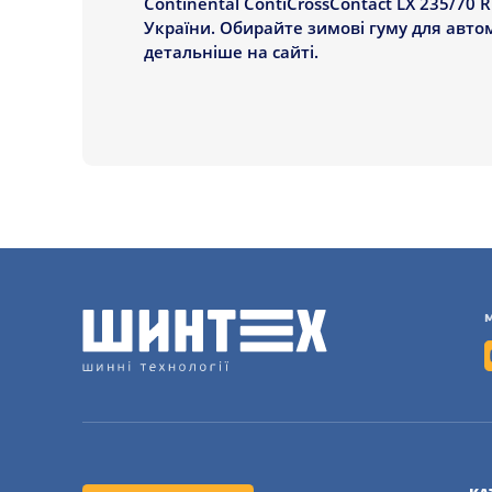
Continental ContiCrossContact LX 235/70 R
України. Обирайте зимові гуму для авто
детальніше на сайті.