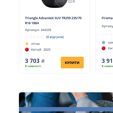
Triangle AdvanteX SUV TR259 235/70
Firema
R16 106H
Артику
Артикул: 344335
(0 відгуків)
зи
літня
Ки
Китай
2025
3 703
₴
3 9
КУПИТИ
В наявності
В наявн