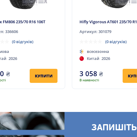
x FM806 235/70 R16 106T
Hifly Vigorous AT601 235/70 R1
л: 336606
Артикул: 301079
(0 відгуків)
(0 відгуків)
мова
всесезонна
тай
2026
Китай
2026
10
₴
3 058
₴
КУПИТИ
КУП
ості
В наявності
ЗАПИШІТЬ