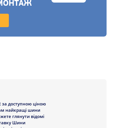
МОНТАЖ
R за доступною ціною
 Вам найкращі шини
ожете глянути відомі
ставку Шини