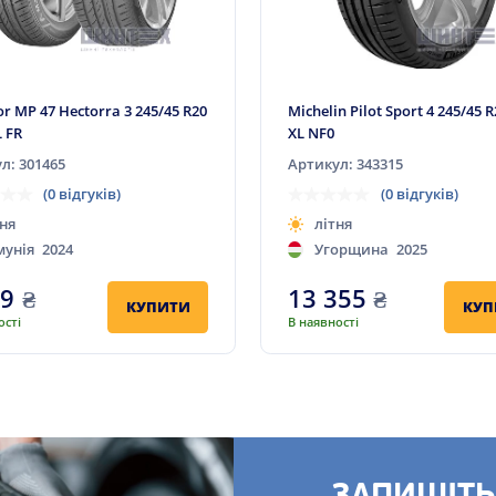
r MP 47 Hectorra 3 245/45 R20
Michelin Pilot Sport 4 245/45 
L FR
XL NF0
л: 301465
Артикул: 343315
(0 відгуків)
(0 відгуків)
ня
літня
мунія
2024
Угорщина
2025
99
₴
13 355
₴
КУПИТИ
КУП
ості
В наявності