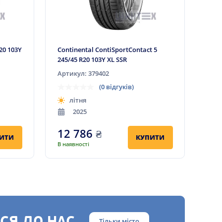
R20 103Y
Continental ContiSportContact 5
245/45 R20 103Y XL SSR
Артикул: 379402
(0 відгуків)
літня
2025
12 786
₴
ИТИ
КУПИТИ
В наявності
Тільки місто