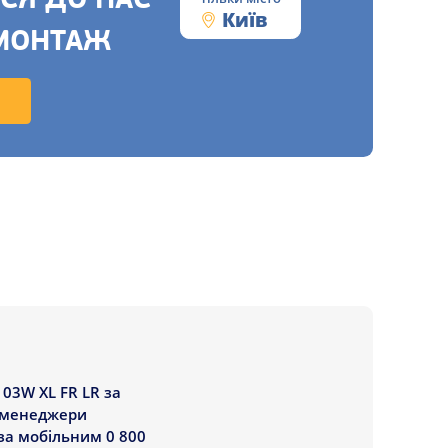
СЯ ДО НАС
Київ
МОНТАЖ
03W XL FR LR за
і менеджери
за мобільним 0 800