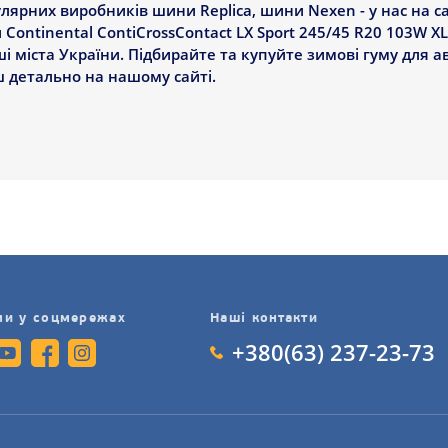
ярних виробників шини Replica, шини Nexen - у нас на сай
ontinental ContiCrossContact LX Sport 245/45 R20 103W XL
і міста України. Підбирайте та купуйте зимові гуму для а
ш детально на нашому сайті.
ми у соцмережах
Наші контакти
+380(63) 237-23-73