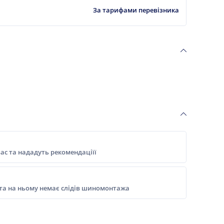
За тарифами перевізника
ас та нададуть рекомендаціїї
 та на ньому немає слідів шиномонтажа