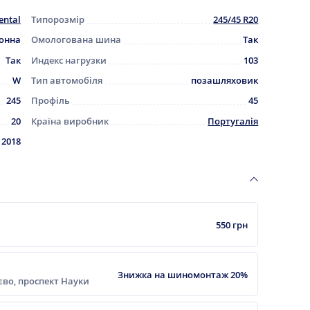
ental
Типорозмір
245/45 R20
зонна
Омологована шина
Так
Так
Индекс нагрузки
103
W
Тип автомобіля
позашляховик
245
Профіль
45
20
Країна виробник
Португалія
2018
550 грн
Знижка на шиномонтаж 20%
ієво, проспект Науки