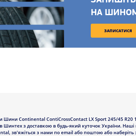
ЗАПИШІТЬ
НА ШИНО
ЗАПИСАТИСЯ
ини Continental ContiCrossContact LX Sport 245/45 R20 1
ків Шинтех з доставкою в будь-який куточок України. Наш
al, зв'яжіться з нами по email або поштою або наберіть 