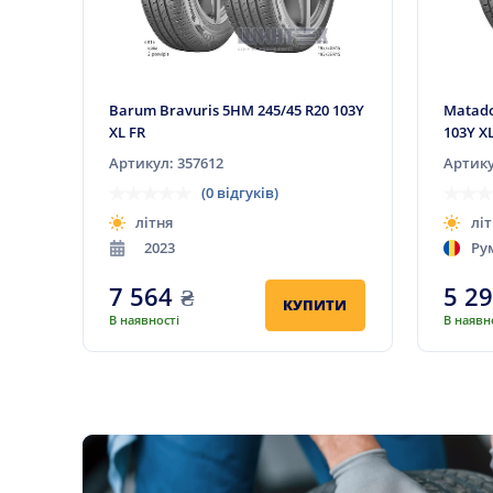
Barum Bravuris 5HM 245/45 R20 103Y
Matado
XL FR
103Y X
Артикул: 357612
Артику
(0 відгуків)
літня
літ
2023
Ру
7 564
₴
5 2
КУПИТИ
В наявності
В наявн