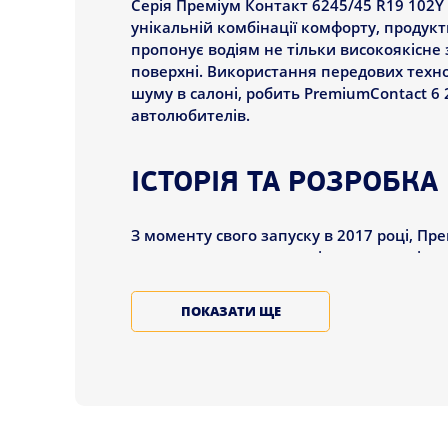
Серія Преміум Контакт 6245/45 R19 102Y
унікальній комбінації комфорту, продукт
пропонує водіям не тільки високоякісне 
поверхні. Використання передових технол
шуму в салоні, робить PremiumContact 6
автолюбителів.
ІСТОРІЯ ТА РОЗРОБКА
З моменту свого запуску в 2017 році, Пр
демонструючи вражаючі результати і зав
різними авторитетними організаціями, вк
своїм визначним характеристикам, як-от 
ПОКАЗАТИ ЩЕ
Розробка PremiumContact 6 245/45 R19 10
одній шині спортивні характеристики по
PremiumContact. Це призвело до створенн
високих швидкостей, а й підвищений комф
Іспанії.