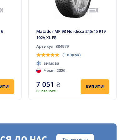
16
Matador MP 93 Nordicca 245/45 R19
102V XL FR
Артикул: 384979
(1 відгук)
зимова
Чехія
2026
7 051
₴
ИТИ
КУПИТИ
В наявності
Тільки місто