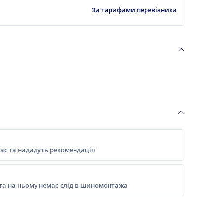
За тарифами перевізника
ас та нададуть рекомендаціїї
 та на ньому немає слідів шиномонтажа