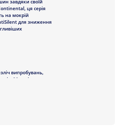
шин завдяки своїй
ntinental, ця серія
ть на мокрій
ntiSilent для зниження
огливіших
езліч випробувань,
 ніж 20 разів
 перші місця завдяки
 акваплануванню.
ental об'єднати в
ційований з лінійкою
 стабільність за
трасі MonteBlanco в