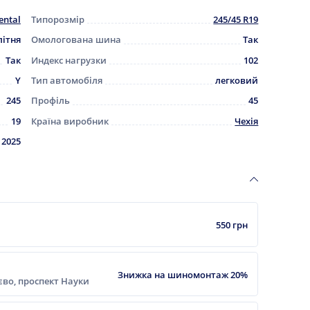
ental
Типорозмір
245/45 R19
літня
Омологована шина
Так
Так
Индекс нагрузки
102
Y
Тип автомобіля
легковий
245
Профіль
45
19
Країна виробник
Чехія
2025
550 грн
Знижка на шиномонтаж 20%
ієво, проспект Науки