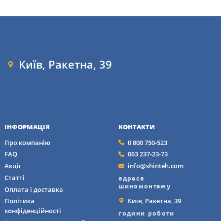
омфортних
ню інноваційних
родовжує підтримувати
102Y XL FR AO
Київ, Ракетна, 39
45 R19
ІНФОРМАЦІЯ
КОНТАКТИ
гії та інновації,
Про компанію
0 800 750-523
 автомобілів з різним
FAQ
063 237-23-73
учасних транспортних
Акції
info@shinteh.com
Статті
адреса
я як на мокрих, так 
шиномонтажу
Оплата і доставка
Київ, Ракетна, 39
Політика
конфіденційності
години роботи