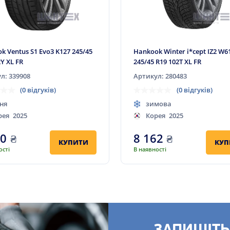
k Ventus S1 Evo3 K127 245/45
Hankook Winter i*cept IZ2 W6
2Y XL FR
245/45 R19 102T XL FR
л: 339908
Артикул: 280483
(0 відгуків)
(0 відгуків)
ня
зимова
рея
2025
Корея
2025
80
₴
8 162
₴
КУПИТИ
КУП
ості
В наявності