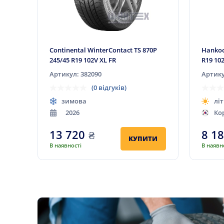
Continental WinterContact TS 870P
Hankoo
245/45 R19 102V XL FR
R19 10
Артикул: 382090
Артику
(0 відгуків)
зимова
літ
2026
Ко
13 720
₴
8 1
КУПИТИ
В наявності
В наявн