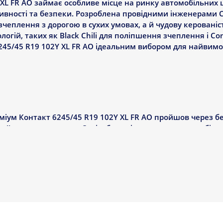
 XL FR AO займає особливе місце на ринку автомобільних 
ивності та безпеки. Розроблена провідними інженерами Co
зчеплення з дорогою в сухих умовах, а й чудову керованіс
огій, таких як Black Chili для поліпшення зчеплення і Co
 245/45 R19 102Y XL FR AO ідеальним вибором для найвим
еміум Контакт 6245/45 R19 102Y XL FR AO пройшов через б
ойовуючи нагороди. Серію було піддано тестуванню більш
лючно з ADAC та Auto Bild, і вона неодноразово посідала
гальмування на мокрій і сухій дорозі, керованість і опір
2Y XL FR AO стала результатом прагнення компанії Contin
передніх моделей SportContact і комфорт, традиційно асо
я шини, яка забезпечує не тільки виняткову керованість і
орт під час їзди, що було підтверджено під час тестів на 