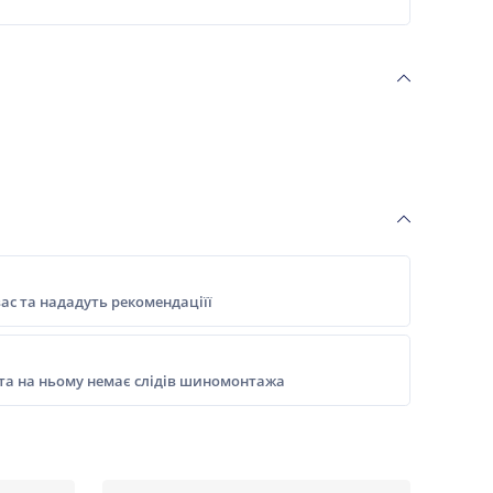
ас та нададуть рекомендаціїї
 та на ньому немає слідів шиномонтажа