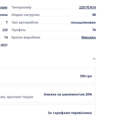
oper
Типорозмір
225/70 R14
зонна
Индекс нагрузки
98
T
Тип автомобіля
позашляховик
225
Профіль
70
14
Країна виробник
Мексика
2021
550 грн
Знижка на шиномонтаж 20%
ієво, проспект Науки
За тарифами перевізника